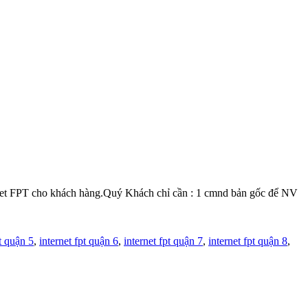
et FPT cho khách hàng.Quý Khách chỉ cần : 1 cmnd bản gốc để NV
pt quận 5
,
internet fpt quận 6
,
internet fpt quận 7
,
internet fpt quận 8
,