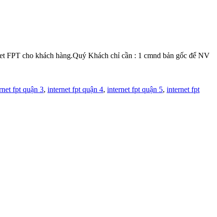
et FPT cho khách hàng.Quý Khách chỉ cần : 1 cmnd bản gốc để NV
rnet fpt quận 3
,
internet fpt quận 4
,
internet fpt quận 5
,
internet fpt