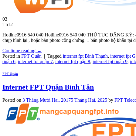
03
Th12
Hotline0916 540 040 Hotline0916 540 040 THỦ TỤC ĐĂNG KÝ: – Nhâ
chụp hình lại , hoặc bản photo công chứng. 1 bản photo hộ khẩu tại đ
Continue reading
→
Posted in
FPT Quận
|
Tagged
internet fpt Bình Thạnh
,
internet fpt 
quận 6
,
internet fpt quận 7
,
internet fpt quận 8
,
internet fpt quận 9
,
int
FPT Quận
Internet FPT Quận Bình Tân
Posted on
3 Tháng Mười Hai, 2017
5 Tháng Hai, 2025
by
FPT Telec