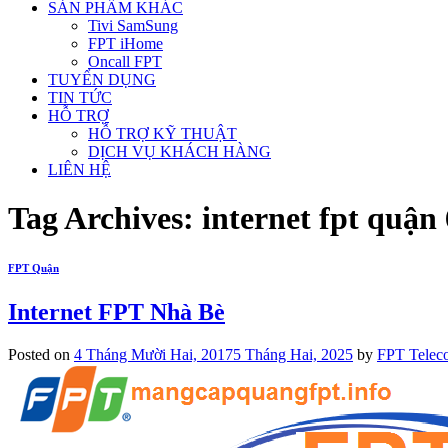
SẢN PHẨM KHÁC
Tivi SamSung
FPT iHome
Oncall FPT
TUYỂN DỤNG
TIN TỨC
HỖ TRỢ
HỖ TRỢ KỸ THUẬT
DỊCH VỤ KHÁCH HÀNG
LIÊN HỆ
Tag Archives:
internet fpt quận 
FPT Quận
Internet FPT Nhà Bè
Posted on
4 Tháng Mười Hai, 2017
5 Tháng Hai, 2025
by
FPT Telec