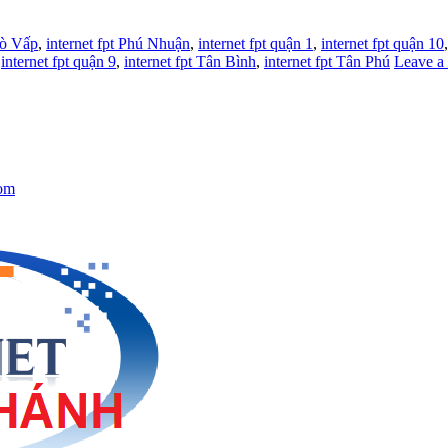
Gò Vấp
,
internet fpt Phú Nhuận
,
internet fpt quận 1
,
internet fpt quận 10
,
internet fpt quận 9
,
internet fpt Tân Bình
,
internet fpt Tân Phú
Leave a
om