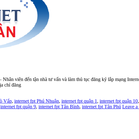
n viên đến tận nhà tư vấn và làm thủ tục đăng ký lắp mạng Intern
ịa chỉ đăng
Gò Vấp
,
internet fpt Phú Nhuận
,
internet fpt quận 1
,
internet fpt quận 10
,
internet fpt quận 9
,
internet fpt Tân Bình
,
internet fpt Tân Phú
Leave a