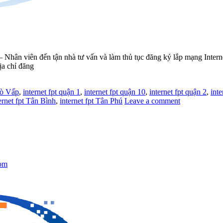
n viên đến tận nhà tư vấn và làm thủ tục đăng ký lắp mạng Intern
ịa chỉ đăng
Gò Vấp
,
internet fpt quận 1
,
internet fpt quận 10
,
internet fpt quận 2
,
inte
ernet fpt Tân Bình
,
internet fpt Tân Phú
Leave a comment
om