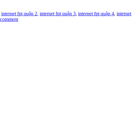
,
internet fpt quận 2
,
internet fpt quận 3
,
internet fpt quận 4
,
internet
 comment