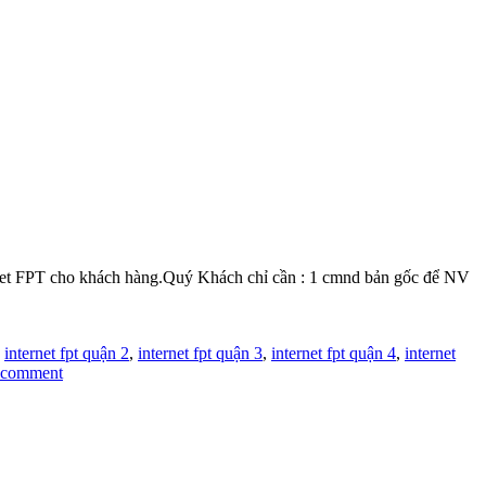
et FPT cho khách hàng.Quý Khách chỉ cần : 1 cmnd bản gốc để NV
,
internet fpt quận 2
,
internet fpt quận 3
,
internet fpt quận 4
,
internet
 comment