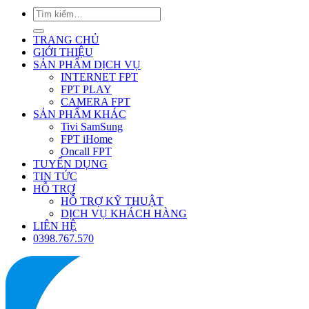
TRANG CHỦ
GIỚI THIỆU
SẢN PHẨM DỊCH VỤ
INTERNET FPT
FPT PLAY
CAMERA FPT
SẢN PHẨM KHÁC
Tivi SamSung
FPT iHome
Oncall FPT
TUYỂN DỤNG
TIN TỨC
HỖ TRỢ
HỖ TRỢ KỸ THUẬT
DỊCH VỤ KHÁCH HÀNG
LIÊN HỆ
0398.767.570