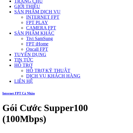
TRANG CHỦ
GIỚI THIỆU
SẢN PHẨM DỊCH VỤ
INTERNET FPT
FPT PLAY
CAMERA FPT
SẢN PHẨM KHÁC
Tivi SamSung
FPT iHome
Oncall FPT
TUYỂN DỤNG
TIN TỨC
HỖ TRỢ
HỖ TRỢ KỸ THUẬT
DỊCH VỤ KHÁCH HÀNG
LIÊN HỆ
Internet FPT Cá Nhân
Gói Cước Supper100
(100Mbps)