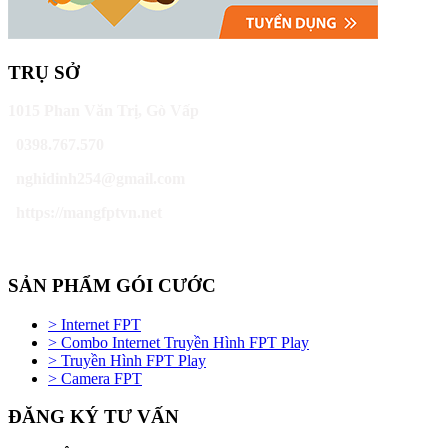
TRỤ SỞ
1015 Phan Văn Trị, Gò Vấp
0398.767.570
nghidinh254@gmail.com
https://mangfptvn.net
SẢN PHẨM GÓI CƯỚC
> Internet FPT
> Combo Internet Truyền Hình FPT Play
> Truyền Hình FPT Play
> Camera FPT
ĐĂNG KÝ TƯ VẤN