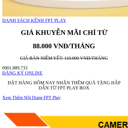
DANH SÁCH KÊNH FPT PLAY
GIÁ KHUYỄN MÃI CHỈ TỪ
88.000 VNĐ/THÁNG
GIÁ BÁN NIÊM YẾT: 110.000 VNĐ/THÁNG
0901.889.733
ĐĂNG KÝ ONLINE
ĐẶT HÀNG HÔM NAY NHẬN THÊM QUÀ TẶNG HẤP
DẪN TỪ FPT PLAY BOX
Xem Thêm Nội Dung FPT Play