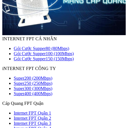
INTERNET FPT CÁ NHÂN
Gói Cước Supper80 (80Mbps)
Gói Cước Supper100 (100Mbps)
Gói Cước Supper150 (150Mbps)
iNTERNET FPT CÔNG TY
Super200 (200Mbps)
Super250 (250Mbps)
Super300 (300Mbps)
Super400 (400Mbps)
Cáp Quang FPT Quận
Internet FPT Quận 1
Internet FPT Quận 2
Internet FPT Quận 3