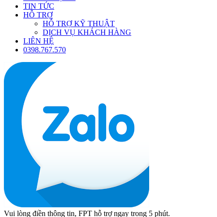
TIN TỨC
HỖ TRỢ
HỖ TRỢ KỸ THUẬT
DỊCH VỤ KHÁCH HÀNG
LIÊN HỆ
0398.767.570
Vui lòng điền thông tin, FPT hỗ trợ ngay trong 5 phút.