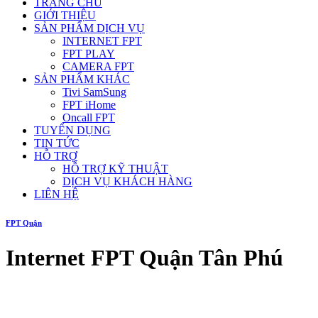
TRANG CHỦ
GIỚI THIỆU
SẢN PHẨM DỊCH VỤ
INTERNET FPT
FPT PLAY
CAMERA FPT
SẢN PHẨM KHÁC
Tivi SamSung
FPT iHome
Oncall FPT
TUYỂN DỤNG
TIN TỨC
HỖ TRỢ
HỖ TRỢ KỸ THUẬT
DỊCH VỤ KHÁCH HÀNG
LIÊN HỆ
FPT Quận
Internet FPT Quận Tân Phú