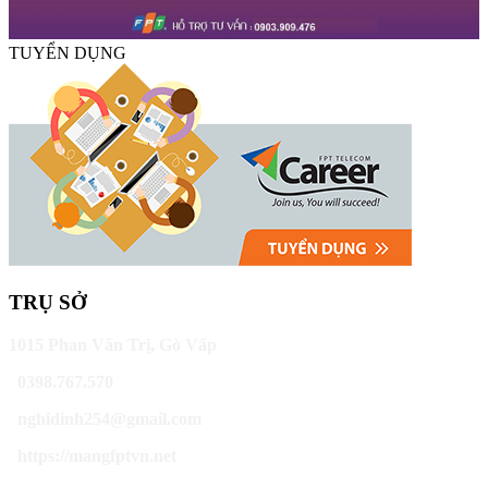
TUYỂN DỤNG
TRỤ SỞ
1015 Phan Văn Trị, Gò Vấp
0398.767.570
nghidinh254@gmail.com
https://mangfptvn.net