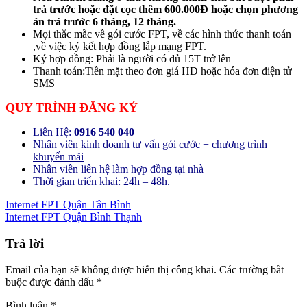
trả trước hoặc đặt cọc thêm 600.000Đ hoặc chọn phương
án trả trước 6 tháng, 12 tháng.
Mọi thắc mắc về gói cước FPT, về các hình thức thanh toán
,về việc ký kết hợp đồng lắp mạng FPT.
Ký hợp đồng: Phải là người có đủ 15T trở lên
Thanh toán:Tiền mặt theo đơn giá HD hoặc hóa đơn điện tử
SMS
QUY TRÌNH ĐĂNG KÝ
Liên Hệ:
0916 540 040
Nhân viên kinh doanh tư vấn gói cước +
chương trình
khuyến mãi
Nhân viên liên hệ làm hợp đồng tại nhà
Thời gian triển khai: 24h – 48h.
Internet FPT Quận Tân Bình
Internet FPT Quận Bình Thạnh
Trả lời
Email của bạn sẽ không được hiển thị công khai.
Các trường bắt
buộc được đánh dấu
*
Bình luận
*