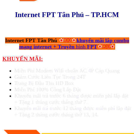
Internet FPT
Tân Phú –
TP.HCM
Internet FPT Tân Phú
khuyến mãi lắp combo
mạng internet + Truyền
h
ình
FPT
KHUYẾN MÃI:
Miễn Phí Modem Wifi chuẩn AC 4P Cáp Quang
Giảm Cước Liên Tục Trong 24T
Trang Bị Đầu Thu HD Box
Miễn Phí 100% Công Lắp Đặt
Khuyến mãi trả trước 6 tháng được miễn phí lắp đặt
+ Tặng 1 tháng cước tháng thứ 7.
Khuyến mãi trả trước 12 tháng được miễn phí lắp đặt
+ Tặng 2 tháng cước tháng thứ 13, 14.