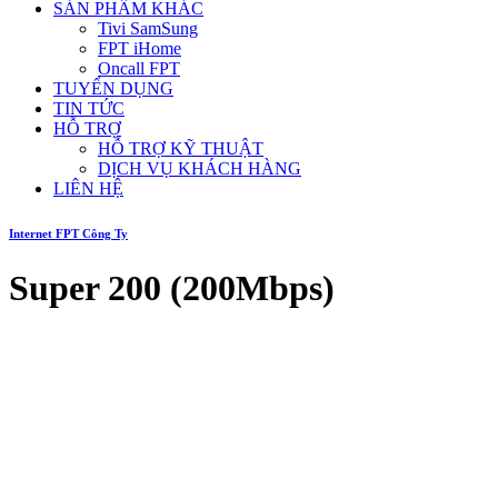
SẢN PHẨM KHÁC
Tivi SamSung
FPT iHome
Oncall FPT
TUYỂN DỤNG
TIN TỨC
HỖ TRỢ
HỖ TRỢ KỸ THUẬT
DỊCH VỤ KHÁCH HÀNG
LIÊN HỆ
Internet FPT Công Ty
Super 200 (200Mbps)