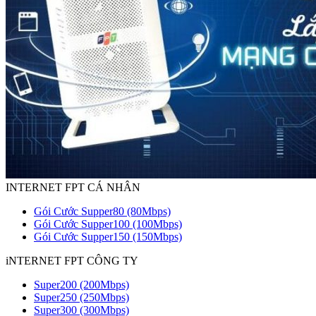
INTERNET FPT CÁ NHÂN
Gói Cước Supper80 (80Mbps)
Gói Cước Supper100 (100Mbps)
Gói Cước Supper150 (150Mbps)
iNTERNET FPT CÔNG TY
Super200 (200Mbps)
Super250 (250Mbps)
Super300 (300Mbps)