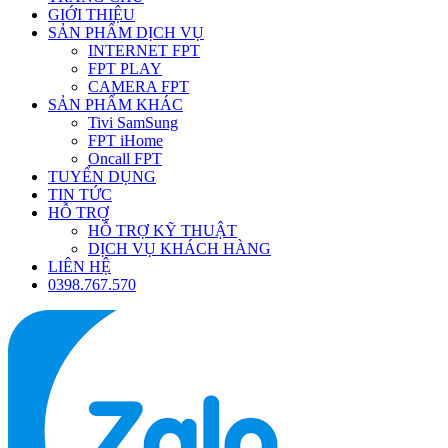
GIỚI THIỆU
SẢN PHẨM DỊCH VỤ
INTERNET FPT
FPT PLAY
CAMERA FPT
SẢN PHẨM KHÁC
Tivi SamSung
FPT iHome
Oncall FPT
TUYỂN DỤNG
TIN TỨC
HỖ TRỢ
HỖ TRỢ KỸ THUẬT
DỊCH VỤ KHÁCH HÀNG
LIÊN HỆ
0398.767.570