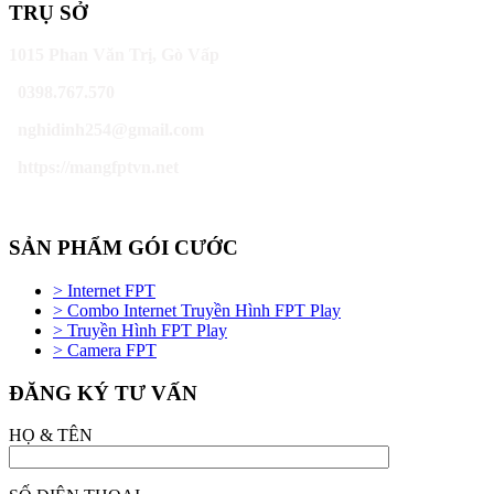
TRỤ SỞ
1015 Phan Văn Trị, Gò Vấp
0398.767.570
nghidinh254@gmail.com
https://mangfptvn.net
SẢN PHẨM GÓI CƯỚC
> Internet FPT
> Combo Internet Truyền Hình FPT Play
> Truyền Hình FPT Play
> Camera FPT
ĐĂNG KÝ TƯ VẤN
HỌ & TÊN