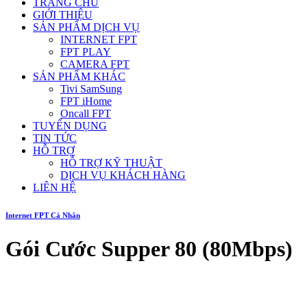
TRANG CHỦ
GIỚI THIỆU
SẢN PHẨM DỊCH VỤ
INTERNET FPT
FPT PLAY
CAMERA FPT
SẢN PHẨM KHÁC
Tivi SamSung
FPT iHome
Oncall FPT
TUYỂN DỤNG
TIN TỨC
HỖ TRỢ
HỖ TRỢ KỸ THUẬT
DỊCH VỤ KHÁCH HÀNG
LIÊN HỆ
Internet FPT Cá Nhân
Gói Cước Supper 80 (80Mbps)