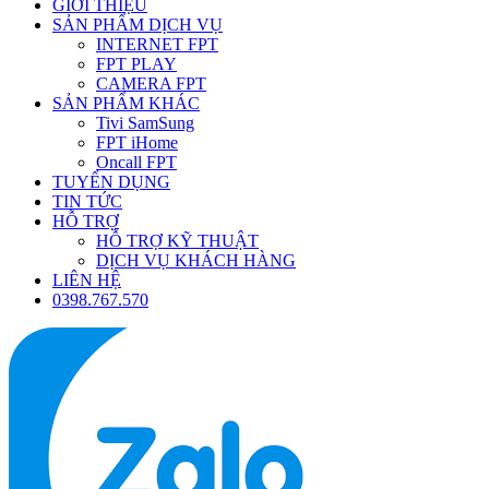
GIỚI THIỆU
SẢN PHẨM DỊCH VỤ
INTERNET FPT
FPT PLAY
CAMERA FPT
SẢN PHẨM KHÁC
Tivi SamSung
FPT iHome
Oncall FPT
TUYỂN DỤNG
TIN TỨC
HỖ TRỢ
HỖ TRỢ KỸ THUẬT
DỊCH VỤ KHÁCH HÀNG
LIÊN HỆ
0398.767.570