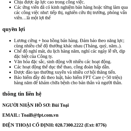
Chịu được áp lực cao trong công việc.
Các ứng viên đã có kinh nghiệm bán hàng hoặc từng làm qua
các công việc như: tiếp thị, nghiên cứu thị trường, phỏng vấn
viên…là một lợi thế
quyền lợi
Lương cứng + hoa hồng bán hàng. Đảm bảo theo năng lực;
cùng nhiều chế độ thưởng khác nhau (Tháng, quý, năm..).
Chế độ nghỉ mát, du lịch hàng năm, nghỉ các ngày lễ tết, dịp
đặc biệt của Công ty.
Văn hóa đặc sắc, sinh động với nhiều các hoạt động.
Các hoạt động thể dục thể thao, công đoàn hấp dẫn.
Được đào tạo thường xuyên và nhiều cơ hội thăng tiến.
Bảo hiểm đầy đủ theo luật, bảo hiểm FPT Care (~50 triệu)
hàng năm để khám chữa bệnh cho bản thân và người thân.
thông tin liên hệ
NGƯỜI NHẬN HỒ SƠ: Bùi Toại
EMAIL: ToaiB@fpt.com.vn
ĐIỆN THOẠI CỐ ĐỊNH: 028.7300.2222 (Ext: 8776)