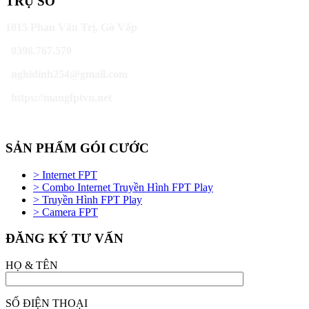
TRỤ SỞ
1015 Phan Văn Trị, Gò Vấp
0398.767.570
nghidinh254@gmail.com
https://mangfptvn.net
SẢN PHẨM GÓI CƯỚC
> Internet FPT
> Combo Internet Truyền Hình FPT Play
> Truyền Hình FPT Play
> Camera FPT
ĐĂNG KÝ TƯ VẤN
HỌ & TÊN
SỐ ĐIỆN THOẠI