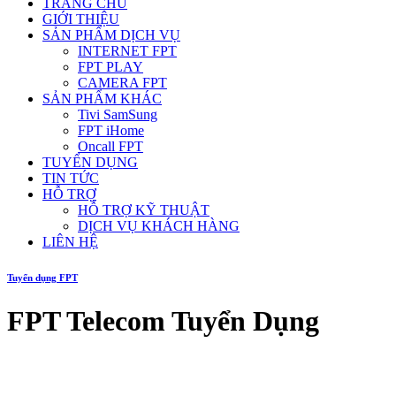
TRANG CHỦ
GIỚI THIỆU
SẢN PHẨM DỊCH VỤ
INTERNET FPT
FPT PLAY
CAMERA FPT
SẢN PHẨM KHÁC
Tivi SamSung
FPT iHome
Oncall FPT
TUYỂN DỤNG
TIN TỨC
HỖ TRỢ
HỖ TRỢ KỸ THUẬT
DỊCH VỤ KHÁCH HÀNG
LIÊN HỆ
Tuyển dụng FPT
FPT Telecom Tuyển Dụng