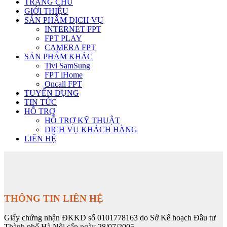
TRANG CHỦ
GIỚI THIỆU
SẢN PHẨM DỊCH VỤ
INTERNET FPT
FPT PLAY
CAMERA FPT
SẢN PHẨM KHÁC
Tivi SamSung
FPT iHome
Oncall FPT
TUYỂN DỤNG
TIN TỨC
HỖ TRỢ
HỖ TRỢ KỸ THUẬT
DỊCH VỤ KHÁCH HÀNG
LIÊN HỆ
THÔNG TIN LIÊN HỆ
Giấy chứng nhận ĐKKD số 0101778163 do Sở Kế hoạch Đầu tư
Thành phố Hà Nội cấp ngày 28/07/2005