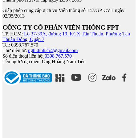
Giấp phép cung cấp dịch vụ Viễn thông số 147/GP-CVT ngày
02/05/2013
CÔNG TY CỔ PHẦN VIỄN THÔNG FPT
TP. HCM:
Lô 37-39A, đường 19, KCX Tân Thuận, Phường Tân
Thuận Đông, Quận 7
Tel: 0398.767.570
Thư điện tử
:
nghidinh254@gmail.com
Số điện thoại liên hệ
:
0398.767.570
Tên người đại diện: Ông Hoàng Nam Tiến