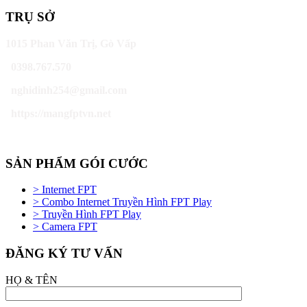
TRỤ SỞ
1015 Phan Văn Trị, Gò Vấp
0398.767.570
nghidinh254@gmail.com
https://mangfptvn.net
SẢN PHẨM GÓI CƯỚC
> Internet FPT
> Combo Internet Truyền Hình FPT Play
> Truyền Hình FPT Play
> Camera FPT
ĐĂNG KÝ TƯ VẤN
HỌ & TÊN