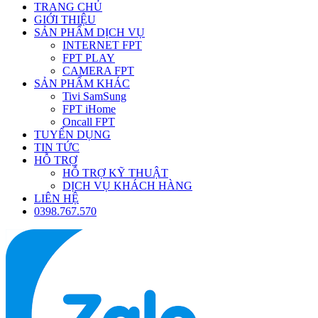
TRANG CHỦ
GIỚI THIỆU
SẢN PHẨM DỊCH VỤ
INTERNET FPT
FPT PLAY
CAMERA FPT
SẢN PHẨM KHÁC
Tivi SamSung
FPT iHome
Oncall FPT
TUYỂN DỤNG
TIN TỨC
HỖ TRỢ
HỖ TRỢ KỸ THUẬT
DỊCH VỤ KHÁCH HÀNG
LIÊN HỆ
0398.767.570