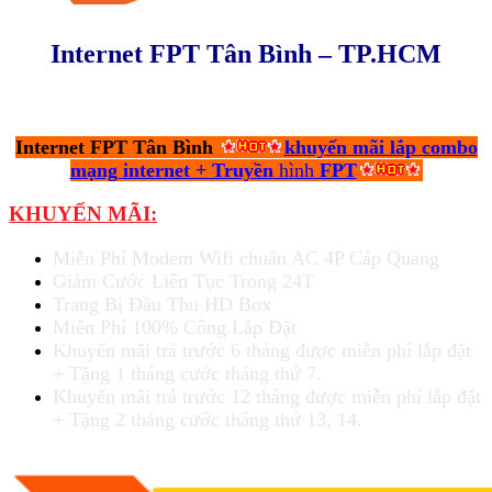
Internet FPT
Tân Bình –
TP.HCM
Internet FPT Tân Bình
khuyến mãi lắp combo
mạng internet + Truyền
h
ình
FPT
KHUYẾN MÃI:
Miễn Phí Modem Wifi chuẩn AC 4P Cáp Quang
Giảm Cước Liên Tục Trong 24T
Trang Bị Đầu Thu HD Box
Miễn Phí 100% Công Lắp Đặt
Khuyến mãi trả trước 6 tháng được miễn phí lắp đặt
+ Tặng 1 tháng cước tháng thứ 7.
Khuyến mãi trả trước 12 tháng được miễn phí lắp đặt
+ Tặng 2 tháng cước tháng thứ 13, 14.