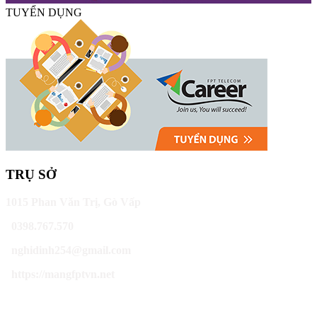
TUYỂN DỤNG
TRỤ SỞ
1015 Phan Văn Trị, Gò Vấp
0398.767.570
nghidinh254@gmail.com
https://mangfptvn.net