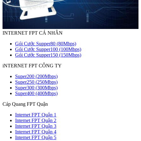
INTERNET FPT CÁ NHÂN
Gói Cước Supper80 (80Mbps)
Gói Cước Supper100 (100Mbps)
Gói Cước Supper150 (150Mbps)
iNTERNET FPT CÔNG TY
Super200 (200Mbps)
Super250 (250Mbps)
Super300 (300Mbps)
Super400 (400Mbps)
Cáp Quang FPT Quận
Internet FPT Quận 1
Internet FPT Quận 2
Internet FPT Quận 3
Internet FPT Quận 4
Internet FPT Quận 5