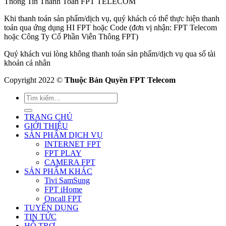
Thông Tin Thanh Toán FPT TELECOM
Khi thanh toán sản phẩm/dịch vụ, quý khách có thể thực hiện thanh
toán qua ứng dụng HI FPT hoặc Code (đơn vị nhận: FPT Telecom
hoặc Công Ty Cổ Phần Viễn Thông FPT)
Quý khách vui lòng không thanh toán sản phẩm/dịch vụ qua số tài
khoản cá nhân
Copyright 2022 ©
Thuộc Bản Quyền FPT Telecom
TRANG CHỦ
GIỚI THIỆU
SẢN PHẨM DỊCH VỤ
INTERNET FPT
FPT PLAY
CAMERA FPT
SẢN PHẨM KHÁC
Tivi SamSung
FPT iHome
Oncall FPT
TUYỂN DỤNG
TIN TỨC
HỖ TRỢ