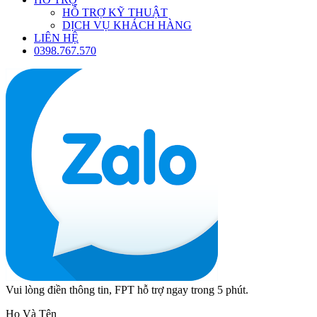
HỖ TRỢ KỸ THUẬT
DỊCH VỤ KHÁCH HÀNG
LIÊN HỆ
0398.767.570
Vui lòng điền thông tin, FPT hỗ trợ ngay trong 5 phút.
Họ Và Tên