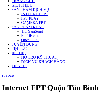
TRANG CHỦ
GIỚI THIỆU
SẢN PHẨM DỊCH VỤ
INTERNET FPT
FPT PLAY
CAMERA FPT
SẢN PHẨM KHÁC
Tivi SamSung
FPT iHome
Oncall FPT
TUYỂN DỤNG
TIN TỨC
HỖ TRỢ
HỖ TRỢ KỸ THUẬT
DỊCH VỤ KHÁCH HÀNG
LIÊN HỆ
FPT Quận
Internet FPT Quận Tân Bình