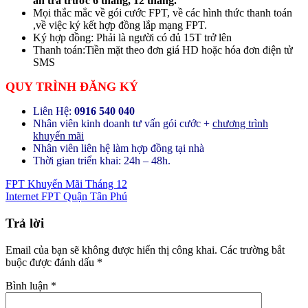
án trả trước 6 tháng, 12 tháng.
Mọi thắc mắc về gói cước FPT, về các hình thức thanh toán
,về việc ký kết hợp đồng lắp mạng FPT.
Ký hợp đồng: Phải là người có đủ 15T trở lên
Thanh toán:Tiền mặt theo đơn giá HD hoặc hóa đơn điện tử
SMS
QUY TRÌNH ĐĂNG KÝ
Liên Hệ:
0916 540 040
Nhân viên kinh doanh tư vấn gói cước +
chương trình
khuyến mãi
Nhân viên liên hệ làm hợp đồng tại nhà
Thời gian triển khai: 24h – 48h.
FPT Khuyến Mãi Tháng 12
Internet FPT Quận Tân Phú
Trả lời
Email của bạn sẽ không được hiển thị công khai.
Các trường bắt
buộc được đánh dấu
*
Bình luận
*