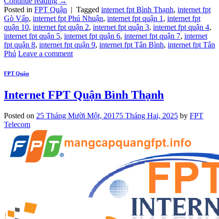
Continue reading
→
Posted in
FPT Quận
|
Tagged
internet fpt Bình Thạnh
,
internet fpt
Gò Vấp
,
internet fpt Phú Nhuận
,
internet fpt quận 1
,
internet fpt
quận 10
,
internet fpt quận 2
,
internet fpt quận 3
,
internet fpt quận 4
,
internet fpt quận 5
,
internet fpt quận 6
,
internet fpt quận 7
,
internet
fpt quận 8
,
internet fpt quận 9
,
internet fpt Tân Bình
,
internet fpt Tân
Phú
Leave a comment
FPT Quận
Internet FPT Quận Bình Thạnh
Posted on
25 Tháng Mười Một, 2017
5 Tháng Hai, 2025
by
FPT
Telecom