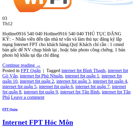
03
Th12
Hotline0916 540 040 Hotline0916 540 040 THỦ TỤC ĐĂNG
KÝ: – Nhân viên đến tận nhà tư vấn và làm thủ tục đăng ký lắp
mạng Internet FPT cho khách hàng.Quý Khách chỉ cần : 1 cmnd
bản gốc để NV chụp hình lại , hoặc bản photo công chứng. 1 bản
photo hộ khẩu tại địa chỉ đăng
Continue reading
→
Posted in
FPT Quận
|
Tagged
internet fpt Bình Thạnh
,
internet fpt
Gò Vấp
,
internet fpt Phú Nhuận
,
internet fpt quận 1
,
internet fpt
quận 10
,
internet fpt quận 2
,
internet fpt quận 3
,
internet fpt quận 4
,
internet fpt quận 5
,
internet fpt quận 6
,
internet fpt quận 7
,
internet
fpt quận 8
,
internet fpt quận 9
,
internet fpt Tân Bình
,
internet fpt Tân
Phú
Leave a comment
FPT Quận
Internet FPT Hóc Môn