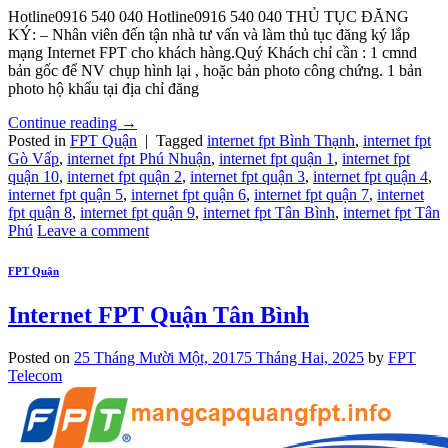
Hotline0916 540 040 Hotline0916 540 040 THỦ TỤC ĐĂNG
KÝ: – Nhân viên đến tận nhà tư vấn và làm thủ tục đăng ký lắp
mạng Internet FPT cho khách hàng.Quý Khách chỉ cần : 1 cmnd
bản gốc để NV chụp hình lại , hoặc bản photo công chứng. 1 bản
photo hộ khẩu tại địa chỉ đăng
Continue reading
→
Posted in
FPT Quận
|
Tagged
internet fpt Bình Thạnh
,
internet fpt
Gò Vấp
,
internet fpt Phú Nhuận
,
internet fpt quận 1
,
internet fpt
quận 10
,
internet fpt quận 2
,
internet fpt quận 3
,
internet fpt quận 4
,
internet fpt quận 5
,
internet fpt quận 6
,
internet fpt quận 7
,
internet
fpt quận 8
,
internet fpt quận 9
,
internet fpt Tân Bình
,
internet fpt Tân
Phú
Leave a comment
FPT Quận
Internet FPT Quận Tân Bình
Posted on
25 Tháng Mười Một, 2017
5 Tháng Hai, 2025
by
FPT
Telecom