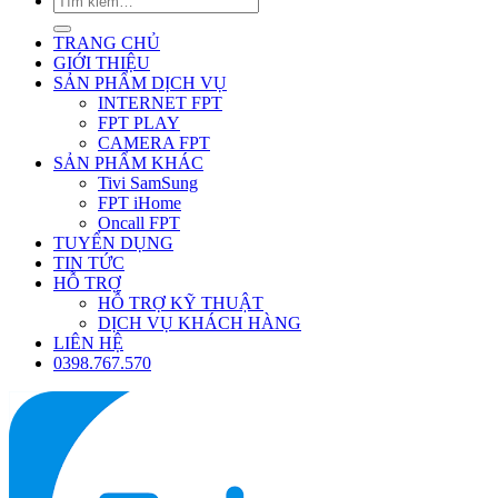
TRANG CHỦ
GIỚI THIỆU
SẢN PHẨM DỊCH VỤ
INTERNET FPT
FPT PLAY
CAMERA FPT
SẢN PHẨM KHÁC
Tivi SamSung
FPT iHome
Oncall FPT
TUYỂN DỤNG
TIN TỨC
HỖ TRỢ
HỖ TRỢ KỸ THUẬT
DỊCH VỤ KHÁCH HÀNG
LIÊN HỆ
0398.767.570