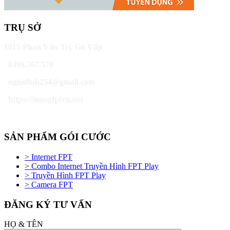
TRỤ SỞ
1015 Phan Văn Trị, Gò Vấp
0398.767.570
nghidinh254@gmail.com
https://mangfptvn.net
SẢN PHẨM GÓI CƯỚC
> Internet FPT
> Combo Internet Truyền Hình FPT Play
> Truyền Hình FPT Play
> Camera FPT
ĐĂNG KÝ TƯ VẤN
HỌ & TÊN