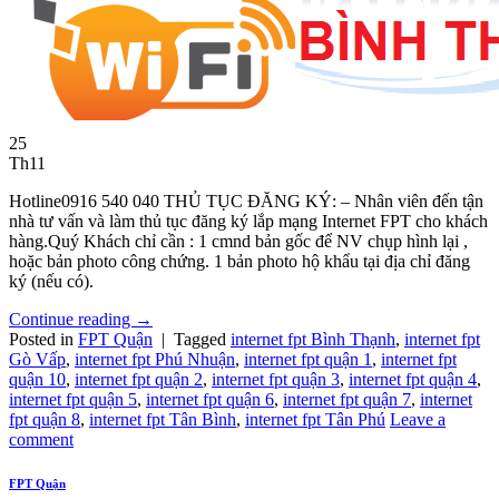
25
Th11
Hotline0916 540 040 THỦ TỤC ĐĂNG KÝ: – Nhân viên đến tận
nhà tư vấn và làm thủ tục đăng ký lắp mạng Internet FPT cho khách
hàng.Quý Khách chỉ cần : 1 cmnd bản gốc để NV chụp hình lại ,
hoặc bản photo công chứng. 1 bản photo hộ khẩu tại địa chỉ đăng
ký (nếu có).
Continue reading
→
Posted in
FPT Quận
|
Tagged
internet fpt Bình Thạnh
,
internet fpt
Gò Vấp
,
internet fpt Phú Nhuận
,
internet fpt quận 1
,
internet fpt
quận 10
,
internet fpt quận 2
,
internet fpt quận 3
,
internet fpt quận 4
,
internet fpt quận 5
,
internet fpt quận 6
,
internet fpt quận 7
,
internet
fpt quận 8
,
internet fpt Tân Bình
,
internet fpt Tân Phú
Leave a
comment
FPT Quận