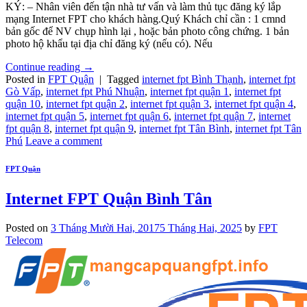
KÝ: – Nhân viên đến tận nhà tư vấn và làm thủ tục đăng ký lắp
mạng Internet FPT cho khách hàng.Quý Khách chỉ cần : 1 cmnd
bản gốc để NV chụp hình lại , hoặc bản photo công chứng. 1 bản
photo hộ khẩu tại địa chỉ đăng ký (nếu có). Nếu
Continue reading
→
Posted in
FPT Quận
|
Tagged
internet fpt Bình Thạnh
,
internet fpt
Gò Vấp
,
internet fpt Phú Nhuận
,
internet fpt quận 1
,
internet fpt
quận 10
,
internet fpt quận 2
,
internet fpt quận 3
,
internet fpt quận 4
,
internet fpt quận 5
,
internet fpt quận 6
,
internet fpt quận 7
,
internet
fpt quận 8
,
internet fpt quận 9
,
internet fpt Tân Bình
,
internet fpt Tân
Phú
Leave a comment
FPT Quận
Internet FPT Quận Bình Tân
Posted on
3 Tháng Mười Hai, 2017
5 Tháng Hai, 2025
by
FPT
Telecom