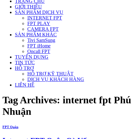
TRANG CHỦ
GIỚI THIỆU
SẢN PHẨM DỊCH VỤ
INTERNET FPT
FPT PLAY
CAMERA FPT
SẢN PHẨM KHÁC
Tivi SamSung
FPT iHome
Oncall FPT
TUYỂN DỤNG
TIN TỨC
HỖ TRỢ
HỖ TRỢ KỸ THUẬT
DỊCH VỤ KHÁCH HÀNG
LIÊN HỆ
Tag Archives:
internet fpt Phú
Nhuận
FPT Quận