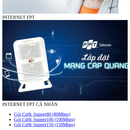
INTERNET FPT
INTERNET FPT CÁ NHÂN
Gói Cước Supper80 (80Mbps)
Gói Cước Supper100 (100Mbps)
Gói Cước Supper150 (150Mbps)