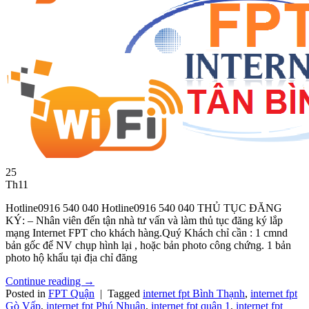
25
Th11
Hotline0916 540 040 Hotline0916 540 040 THỦ TỤC ĐĂNG
KÝ: – Nhân viên đến tận nhà tư vấn và làm thủ tục đăng ký lắp
mạng Internet FPT cho khách hàng.Quý Khách chỉ cần : 1 cmnd
bản gốc để NV chụp hình lại , hoặc bản photo công chứng. 1 bản
photo hộ khẩu tại địa chỉ đăng
Continue reading
→
Posted in
FPT Quận
|
Tagged
internet fpt Bình Thạnh
,
internet fpt
Gò Vấp
,
internet fpt Phú Nhuận
,
internet fpt quận 1
,
internet fpt