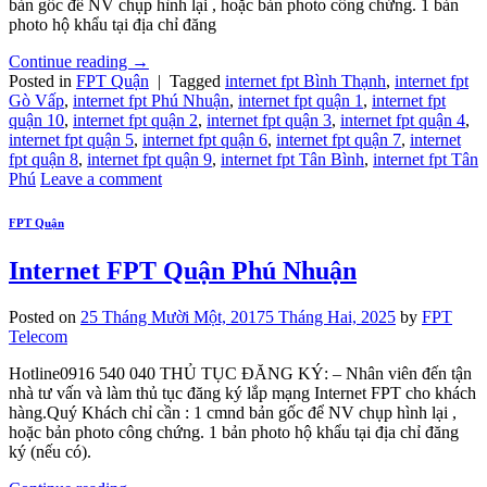
bản gốc để NV chụp hình lại , hoặc bản photo công chứng. 1 bản
photo hộ khẩu tại địa chỉ đăng
Continue reading
→
Posted in
FPT Quận
|
Tagged
internet fpt Bình Thạnh
,
internet fpt
Gò Vấp
,
internet fpt Phú Nhuận
,
internet fpt quận 1
,
internet fpt
quận 10
,
internet fpt quận 2
,
internet fpt quận 3
,
internet fpt quận 4
,
internet fpt quận 5
,
internet fpt quận 6
,
internet fpt quận 7
,
internet
fpt quận 8
,
internet fpt quận 9
,
internet fpt Tân Bình
,
internet fpt Tân
Phú
Leave a comment
FPT Quận
Internet FPT Quận Phú Nhuận
Posted on
25 Tháng Mười Một, 2017
5 Tháng Hai, 2025
by
FPT
Telecom
Hotline0916 540 040 THỦ TỤC ĐĂNG KÝ: – Nhân viên đến tận
nhà tư vấn và làm thủ tục đăng ký lắp mạng Internet FPT cho khách
hàng.Quý Khách chỉ cần : 1 cmnd bản gốc để NV chụp hình lại ,
hoặc bản photo công chứng. 1 bản photo hộ khẩu tại địa chỉ đăng
ký (nếu có).