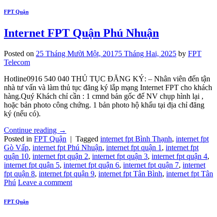
FPT Quận
Internet FPT Quận Phú Nhuận
Posted on
25 Tháng Mười Một, 2017
5 Tháng Hai, 2025
by
FPT
Telecom
Hotline0916 540 040 THỦ TỤC ĐĂNG KÝ: – Nhân viên đến tận
nhà tư vấn và làm thủ tục đăng ký lắp mạng Internet FPT cho khách
hàng.Quý Khách chỉ cần : 1 cmnd bản gốc để NV chụp hình lại ,
hoặc bản photo công chứng. 1 bản photo hộ khẩu tại địa chỉ đăng
ký (nếu có).
Continue reading
→
Posted in
FPT Quận
|
Tagged
internet fpt Bình Thạnh
,
internet fpt
Gò Vấp
,
internet fpt Phú Nhuận
,
internet fpt quận 1
,
internet fpt
quận 10
,
internet fpt quận 2
,
internet fpt quận 3
,
internet fpt quận 4
,
internet fpt quận 5
,
internet fpt quận 6
,
internet fpt quận 7
,
internet
fpt quận 8
,
internet fpt quận 9
,
internet fpt Tân Bình
,
internet fpt Tân
Phú
Leave a comment
FPT Quận