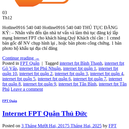
03
Th12
Hotline0916 540 040 Hotline0916 540 040 THỦ TỤC ĐĂNG
KÝ: – Nhân viên đến tận nhà tư vấn và làm thủ tục đăng ký lắp
mạng Internet FPT cho khách hàng.Quý Khách chỉ cần : 1 cmnd
bản gốc để NV chụp hình lại , hoặc bản photo công chứng. 1 bản
photo hộ khẩu tại địa chỉ đăng
Continue reading
→
Posted in
FPT Quận
|
Tagged
internet fpt Bình Thạnh
,
internet fpt
Gò Vấp
,
internet fpt Phú Nhuận
,
internet fpt quận 1
,
internet fpt
quận 10
,
internet fpt quận 2
,
internet fpt quận 3
,
internet fpt quận 4
,
internet fpt quận 5
,
internet fpt quận 6
,
internet fpt quận 7
,
internet
fpt quận 8
,
internet fpt quận 9
,
internet fpt Tân Bình
,
internet fpt Tân
Phú
Leave a comment
FPT Quận
Internet FPT Quận Thủ Đức
Posted on
3 Tháng Mười Hai, 2017
5 Tháng Hai, 2025
by
FPT