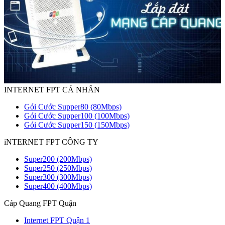
INTERNET FPT CÁ NHÂN
Gói Cước Supper80 (80Mbps)
Gói Cước Supper100 (100Mbps)
Gói Cước Supper150 (150Mbps)
iNTERNET FPT CÔNG TY
Super200 (200Mbps)
Super250 (250Mbps)
Super300 (300Mbps)
Super400 (400Mbps)
Cáp Quang FPT Quận
Internet FPT Quận 1