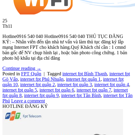
25
Th11
Hotline0916 540 040 Hotline0916 540 040 THỦ TỤC ĐĂNG
KÝ: – Nhân viên đến tận nhà tư vấn và làm thủ tục đăng ký lắp
mạng Internet FPT cho khách hàng.Quý Khách chỉ cần : 1 cmnd
bản gốc để NV chụp hình lại , hoặc bản photo công chứng. 1 bản
photo hộ khẩu tại địa chỉ đăng
Continue reading
→
Posted in
FPT Quận
|
Tagged
internet fpt Bình Thạnh
,
internet fpt
Gò Vấp
,
internet fpt Phú Nhuận
,
internet fpt quận 1
,
internet fpt
quận 10
,
internet fpt quận 2
,
internet fpt quận 3
,
internet fpt quận 4
,
internet fpt quận 5
,
internet fpt quận 6
,
internet fpt quận 7
,
internet
fpt quận 8
,
internet fpt quận 9
,
internet fpt Tân Bình
,
internet fpt Tân
Phú
Leave a comment
HOTLINE ĐĂNG KÝ