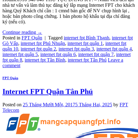
nhà tư vấn và làm thủ tục đăng ký lắp mạng Internet FPT cho khách
hàng.Quý Khách chỉ cần : 1 cmnd bản gốc để NV chụp hình lại ,
hoặc bản photo công chứng. 1 bản photo hộ khẩu tại địa chỉ đăng
ký (nếu có).
Continue reading
→
Posted in
FPT Quận
|
Tagged
internet fpt Bình Thạnh
,
internet fpt
Gò Vấp
,
internet fpt Phú Nhuận
,
internet fpt quận 1
,
internet fpt
quận 10
,
internet fpt quận 2
,
internet fpt quận 3
,
internet fpt quận 4
,
internet fpt quận 5
,
internet fpt quận 6
,
internet fpt quận 7
,
internet
fpt quận 8
,
internet fpt Tân Bình
,
internet fpt Tân Phú
Leave a
comment
FPT Quận
Internet FPT Quận Tân Phú
Posted on
25 Tháng Mười Một, 2017
5 Tháng Hai, 2025
by
FPT
Telecom