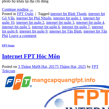
photo hộ khẩu tại địa chỉ đăng
Continue reading
→
Posted in
FPT Quận
|
Tagged
internet fpt Bình Thạnh
,
internet fpt
Gò Vấp
,
internet fpt Phú Nhuận
,
internet fpt quận 1
,
internet fpt
quận 10
,
internet fpt quận 2
,
internet fpt quận 3
,
internet fpt quận 4
,
internet fpt quận 5
,
internet fpt quận 6
,
internet fpt quận 7
,
internet
fpt quận 8
,
internet fpt quận 9
,
internet fpt Tân Bình
,
internet fpt Tân
Phú
Leave a comment
FPT Quận
Internet FPT Hóc Môn
Posted on
3 Tháng Mười Hai, 2017
5 Tháng Hai, 2025
by
FPT
Telecom