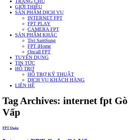
TRANG CHỦ
GIỚI THIỆU
SẢN PHẨM DỊCH VỤ
INTERNET FPT
FPT PLAY
CAMERA FPT
SẢN PHẨM KHÁC
Tivi SamSung
FPT iHome
Oncall FPT
TUYỂN DỤNG
TIN TỨC
HỖ TRỢ
HỖ TRỢ KỸ THUẬT
DỊCH VỤ KHÁCH HÀNG
LIÊN HỆ
Tag Archives:
internet fpt Gò
Vấp
FPT Quận