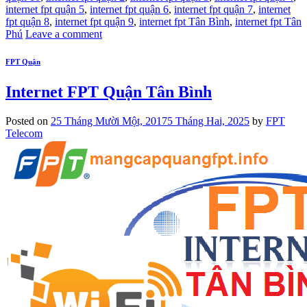
internet fpt quận 5
,
internet fpt quận 6
,
internet fpt quận 7
,
internet
fpt quận 8
,
internet fpt quận 9
,
internet fpt Tân Bình
,
internet fpt Tân
Phú
Leave a comment
FPT Quận
Internet FPT Quận Tân Bình
Posted on
25 Tháng Mười Một, 2017
5 Tháng Hai, 2025
by
FPT
Telecom