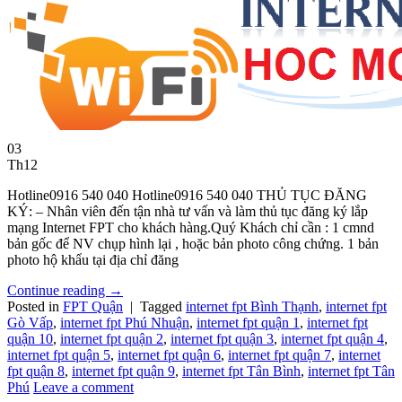
03
Th12
Hotline0916 540 040 Hotline0916 540 040 THỦ TỤC ĐĂNG
KÝ: – Nhân viên đến tận nhà tư vấn và làm thủ tục đăng ký lắp
mạng Internet FPT cho khách hàng.Quý Khách chỉ cần : 1 cmnd
bản gốc để NV chụp hình lại , hoặc bản photo công chứng. 1 bản
photo hộ khẩu tại địa chỉ đăng
Continue reading
→
Posted in
FPT Quận
|
Tagged
internet fpt Bình Thạnh
,
internet fpt
Gò Vấp
,
internet fpt Phú Nhuận
,
internet fpt quận 1
,
internet fpt
quận 10
,
internet fpt quận 2
,
internet fpt quận 3
,
internet fpt quận 4
,
internet fpt quận 5
,
internet fpt quận 6
,
internet fpt quận 7
,
internet
fpt quận 8
,
internet fpt quận 9
,
internet fpt Tân Bình
,
internet fpt Tân
Phú
Leave a comment