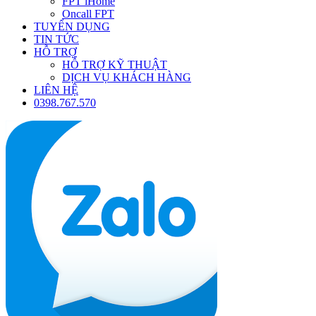
FPT iHome
Oncall FPT
TUYỂN DỤNG
TIN TỨC
HỖ TRỢ
HỖ TRỢ KỸ THUẬT
DỊCH VỤ KHÁCH HÀNG
LIÊN HỆ
0398.767.570