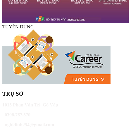
TUYỂN DỤNG
TRỤ SỞ
1015 Phan Văn Trị, Gò Vấp
0398.767.570
nghidinh254@gmail.com