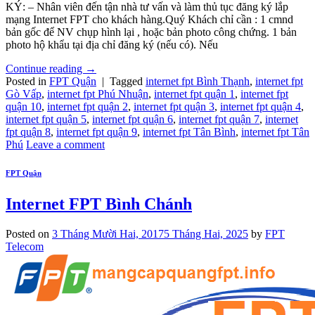
KÝ: – Nhân viên đến tận nhà tư vấn và làm thủ tục đăng ký lắp
mạng Internet FPT cho khách hàng.Quý Khách chỉ cần : 1 cmnd
bản gốc để NV chụp hình lại , hoặc bản photo công chứng. 1 bản
photo hộ khẩu tại địa chỉ đăng ký (nếu có). Nếu
Continue reading
→
Posted in
FPT Quận
|
Tagged
internet fpt Bình Thạnh
,
internet fpt
Gò Vấp
,
internet fpt Phú Nhuận
,
internet fpt quận 1
,
internet fpt
quận 10
,
internet fpt quận 2
,
internet fpt quận 3
,
internet fpt quận 4
,
internet fpt quận 5
,
internet fpt quận 6
,
internet fpt quận 7
,
internet
fpt quận 8
,
internet fpt quận 9
,
internet fpt Tân Bình
,
internet fpt Tân
Phú
Leave a comment
FPT Quận
Internet FPT Bình Chánh
Posted on
3 Tháng Mười Hai, 2017
5 Tháng Hai, 2025
by
FPT
Telecom