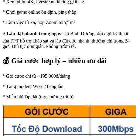
* Xem phim 4K, livestream không giật lag
* Chơi game online ổn định, ping thấp
* Làm việc từ xa, họp Zoom mượt mà
⚡
Lắp đặt nhanh trong ngày
Tại Bình Dương, đội ngũ kỹ thuật
của FPT hỗ trợ khảo sát và lắp đặt cực nhanh, thường chỉ trong 24
giờ. Thủ tục đơn giản, không rườm rà.
💰 Giá cước hợp lý – nhiều ưu đãi
* Gói cước chỉ từ ~195.000đ/tháng
* Tặng modem WiFi 2 băng tần
* Miễn phí lắp đặt (tuỳ chương trình)