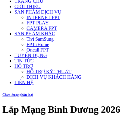
TRANG CHỦ
GIỚI THIỆU
SẢN PHẨM DỊCH VỤ
INTERNET FPT
FPT PLAY
CAMERA FPT
SẢN PHẨM KHÁC
Tivi SamSung
FPT iHome
Oncall FPT
TUYỂN DỤNG
TIN TỨC
HỖ TRỢ
HỖ TRỢ KỸ THUẬT
DỊCH VỤ KHÁCH HÀNG
LIÊN HỆ
Chưa được phân loại
Lắp Mạng Bình Dương 2026