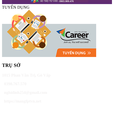
TUYỂN DỤNG
TRỤ SỞ
1015 Phan Văn Trị, Gò Vấp
0398.767.570
nghidinh254@gmail.com
https://mangfptvn.net