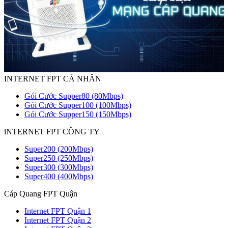
INTERNET FPT CÁ NHÂN
Gói Cước Supper80 (80Mbps)
Gói Cước Supper100 (100Mbps)
Gói Cước Supper150 (150Mbps)
iNTERNET FPT CÔNG TY
Super200 (200Mbps)
Super250 (250Mbps)
Super300 (300Mbps)
Super400 (400Mbps)
Cáp Quang FPT Quận
Internet FPT Quận 1
Internet FPT Quận 2