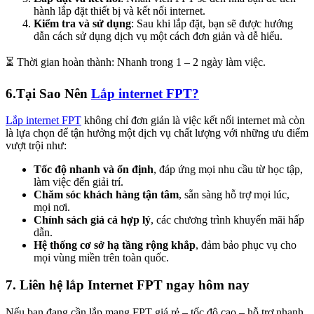
hành lắp đặt thiết bị và kết nối internet.
Kiểm tra và sử dụng
: Sau khi lắp đặt, bạn sẽ được hướng
dẫn cách sử dụng dịch vụ một cách đơn giản và dễ hiểu.
⏳ Thời gian hoàn thành: Nhanh trong 1 – 2 ngày làm việc.
6.
Tại Sao Nên
Lắp internet FPT?
Lắp internet FPT
không chỉ đơn giản là việc kết nối internet mà còn
là lựa chọn để tận hưởng một dịch vụ chất lượng với những ưu điểm
vượt trội như:
Tốc độ nhanh và ổn định
, đáp ứng mọi nhu cầu từ học tập,
làm việc đến giải trí.
Chăm sóc khách hàng tận tâm
, sẵn sàng hỗ trợ mọi lúc,
mọi nơi.
Chính sách giá cả hợp lý
, các chương trình khuyến mãi hấp
dẫn.
Hệ thống cơ sở hạ tầng rộng khắp
, đảm bảo phục vụ cho
mọi vùng miền trên toàn quốc.
7. Liên hệ lắp Internet FPT ngay hôm nay
Nếu bạn đang cần lắp mạng FPT giá rẻ – tốc độ cao – hỗ trợ nhanh,