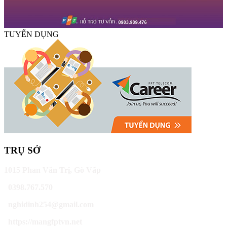
TUYỂN DỤNG
TRỤ SỞ
1015 Phan Văn Trị, Gò Vấp
0398.767.570
nghidinh254@gmail.com
https://mangfptvn.net