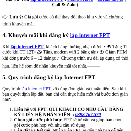
Call & Zalo )
👉
Lưu ý:
Giá gói cước có thể thay đổi theo khu vực và chương
trình khuyến mãi.
4. Khuyến mãi khi đăng ký
lắp internet FPT
Khi
lắp internet FPT
, khách hàng thường nhận được:• 🎁 Tặng 1T
cước khi TT 12T• 🎁 Tặng modem wifi 2 băng tần• 🎁 Giảm PHM
khi đóng trước 6 – 12 tháng👉 Chương trình ưu đãi áp dụng có thời
hạn, liên hệ sớm để nhận khuyến mãi tốt nhất.⸻
5. Quy trình đăng ký lắp Internet FPT
Quy trình
lắp internet FPT
vô cùng đơn giản và thuận tiện. Sau khi
bạn quyết định lắp đặt, bạn chỉ cần thực hiện một vài bước đơn giản
như:
Liên hệ với FPT
:
QÚI KHÁCH CÓ NHU CẦU ĐĂNG
KÝ LIÊN HỆ NHÂN VIÊN :
0398.767.570
Chọn gói cước phù hợp
: FPT sẽ tư vấn và giúp bạn chọn
gói cước phù hợp với nhu cầu sử dụng.
Lắp đặt và kết nối
: Nhân viên FPT sẽ đến nhà bạn để tiến