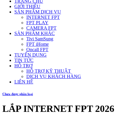
TRANG CHỦ
GIỚI THIỆU
SẢN PHẨM DỊCH VỤ
INTERNET FPT
FPT PLAY
CAMERA FPT
SẢN PHẨM KHÁC
Tivi SamSung
FPT iHome
Oncall FPT
TUYỂN DỤNG
TIN TỨC
HỖ TRỢ
HỖ TRỢ KỸ THUẬT
DỊCH VỤ KHÁCH HÀNG
LIÊN HỆ
Chưa được phân loại
LẮP INTERNET FPT 2026