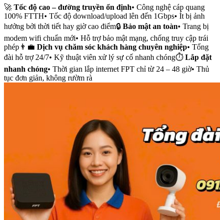
🚀
Tốc độ cao – đường truyền ổn định
• Công nghệ cáp quang
100% FTTH• Tốc độ download/upload lên đến 1Gbps• Ít bị ảnh
hưởng bởi thời tiết hay giờ cao điểm🔒
Bảo mật an toàn
• Trang bị
modem wifi chuẩn mới• Hỗ trợ bảo mật mạng, chống truy cập trái
phép👨‍💼
Dịch vụ chăm sóc khách hàng chuyên nghiệp
• Tổng
đài hỗ trợ 24/7• Kỹ thuật viên xử lý sự cố nhanh chóng⏱️
Lắp đặt
nhanh chóng
• Thời gian lắp internet FPT chỉ từ 24 – 48 giờ• Thủ
tục đơn giản, không rườm rà