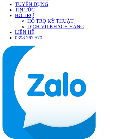
TUYỂN DỤNG
TIN TỨC
HỖ TRỢ
HỖ TRỢ KỸ THUẬT
DỊCH VỤ KHÁCH HÀNG
LIÊN HỆ
0398.767.570