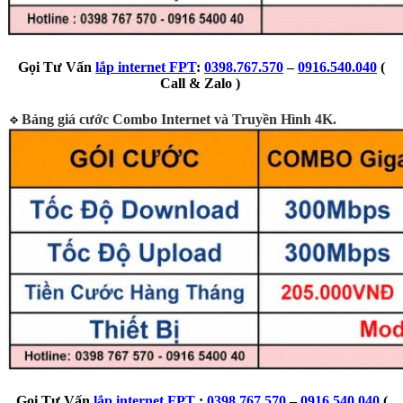
Gọi Tư Vấn
lắp internet FPT
:
0398.767.570
–
0916.540.040
(
Call & Zalo )
🔹
Bảng giá cước Combo Internet và Truyền Hình 4K.
Gọi Tư Vấn
lắp internet FPT
:
0398.767.570
–
0916.540.040
(