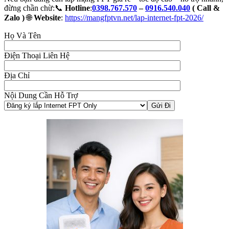
đừng chần chừ:📞
Hotline
:
0398.767.570
–
0916.540.040
( Call &
Zalo )
🌐
Website
:
https://mangfptvn.net/lap-internet-fpt-2026/
Họ Và Tên
Điện Thoại Liên Hệ
Địa Chỉ
Nội Dung Cần Hỗ Trợ