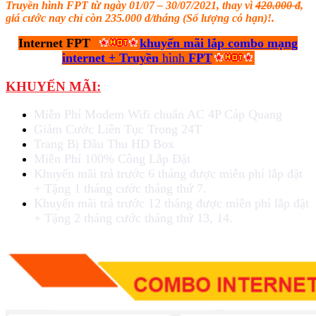
Truyền hình FPT từ ngày 01/07 – 30/07/2021, thay vì
420.000 đ
,
giá cước nay chỉ còn 235.000 đ/tháng (Số lượng có hạn)!.
Internet FPT
khuyến mãi lắp combo mạng
internet + Truyền
h
ình
FPT
KHUYẾN MÃI:
Miễn Phí Modem Wifi chuẩn AC 4P Cáp Quang
Giảm Cước Liên Tục Trong 24T
Trang Bị Đầu Thu HD Box
Miễn Phí 100% Công Lắp Đặt
Khuyến mãi trả trước 6 tháng được miễn phí lắp đặt
+ Tặng 1 tháng cước tháng thứ 7.
Khuyến mãi trả trước 12 tháng được miễn phí lắp đặt
+ Tặng 2 tháng cước tháng thứ 13, 14.