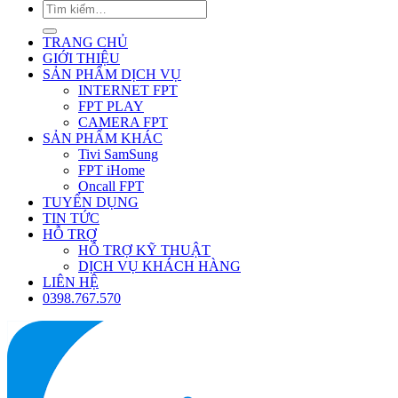
TRANG CHỦ
GIỚI THIỆU
SẢN PHẨM DỊCH VỤ
INTERNET FPT
FPT PLAY
CAMERA FPT
SẢN PHẨM KHÁC
Tivi SamSung
FPT iHome
Oncall FPT
TUYỂN DỤNG
TIN TỨC
HỖ TRỢ
HỖ TRỢ KỸ THUẬT
DỊCH VỤ KHÁCH HÀNG
LIÊN HỆ
0398.767.570