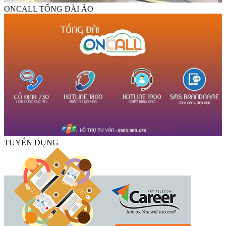
ONCALL TỔNG ĐÀI ẢO
TUYỂN DỤNG