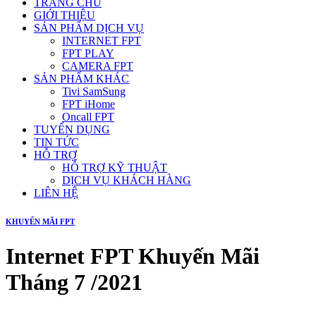
TRANG CHỦ
GIỚI THIỆU
SẢN PHẨM DỊCH VỤ
INTERNET FPT
FPT PLAY
CAMERA FPT
SẢN PHẨM KHÁC
Tivi SamSung
FPT iHome
Oncall FPT
TUYỂN DỤNG
TIN TỨC
HỖ TRỢ
HỖ TRỢ KỸ THUẬT
DỊCH VỤ KHÁCH HÀNG
LIÊN HỆ
KHUYẾN MÃI FPT
Internet FPT Khuyến Mãi
Tháng 7 /2021