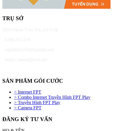
TRỤ SỞ
1015 Phan Văn Trị, Gò Vấp
0398.767.570
nghidinh254@gmail.com
https://mangfptvn.net
SẢN PHẨM GÓI CƯỚC
> Internet FPT
> Combo Internet Truyền Hình FPT Play
> Truyền Hình FPT Play
> Camera FPT
ĐĂNG KÝ TƯ VẤN
HỌ & TÊN