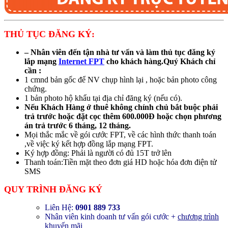
THỦ TỤC ĐĂNG KÝ:
– Nhân viên đến tận nhà tư vấn và làm thủ tục đăng ký
lắp mạng
Internet FPT
cho khách hàng.Quý Khách chỉ
cần :
1 cmnd bản gốc để NV chụp hình lại , hoặc bản photo công
chứng.
1 bản photo hộ khẩu tại địa chỉ đăng ký (nếu có).
Nếu Khách Hàng ở thuê không chính chủ bắt buộc phải
trả trước hoặc đặt cọc thêm 600.000Đ hoặc chọn phương
án trả trước 6 tháng, 12 tháng.
Mọi thắc mắc về gói cước FPT, về các hình thức thanh toán
,về việc ký kết hợp đồng lắp mạng FPT.
Ký hợp đồng: Phải là người có đủ 15T trở lên
Thanh toán:Tiền mặt theo đơn giá HD hoặc hóa đơn điện tử
SMS
QUY TRÌNH ĐĂNG KÝ
Liên Hệ:
0901 889 733
Nhân viên kinh doanh tư vấn gói cước +
chương trình
khuyến mãi