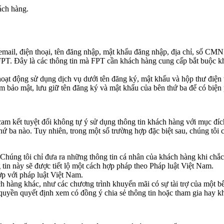
ách hàng.
email, điện thoại, tên đăng nhập, mật khẩu đăng nhập, địa chỉ, số CMN
 FPT. Đây là các thông tin mà FPT cần khách hàng cung cấp bắt buộc 
oạt động sử dụng dịch vụ dưới tên đăng ký, mật khẩu và hộp thư điện 
m bảo mật, lưu giữ tên đăng ký và mật khẩu của bên thứ ba để có biện 
 cam kết tuyệt đối không tự ý sử dụng thông tin khách hàng với mục đí
ứ ba nào. Tuy nhiên, trong một số trường hợp đặc biệt sau, chúng tôi c
 Chúng tôi chỉ đưa ra những thông tin cá nhân của khách hàng khi chắc 
 tin này sẽ được tiết lộ một cách hợp pháp theo Pháp luật Việt Nam.
p với pháp luật Việt Nam.
ch hàng khác, như các chương trình khuyến mãi có sự tài trợ của một 
 quyền quyết định xem có đồng ý chia sẻ thông tin hoặc tham gia hay k