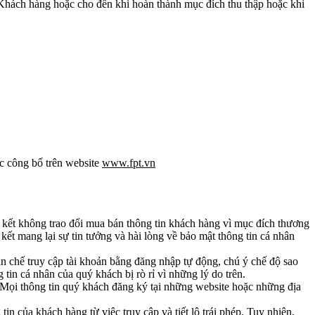
 Khách hàng hoặc cho đến khi hoàn thành mục đích thu thập hoặc khi
ợc công bố trên website
www.fpt.vn
 kết không trao đổi mua bán thông tin khách hàng vì mục đích thương
kết mang lại sự tin tưởng và hài lòng về bảo mật thông tin cá nhân
ạn chế truy cập tài khoản bằng đăng nhập tự động, chú ý chế độ sao
in cá nhân của quý khách bị rò rỉ vì những lý do trên.
 Mọi thông tin quý khách đăng ký tại những website hoặc những địa
n của khách hàng từ việc truy cập và tiết lộ trái phép. Tuy nhiên,