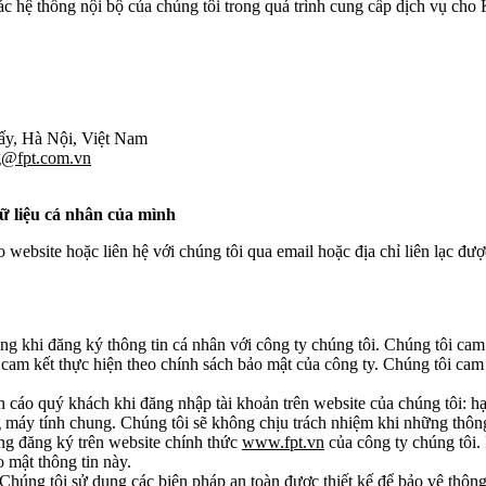
ác hệ thống nội bộ của chúng tôi trong quá trình cung cấp dịch vụ cho
ấy, Hà Nội, Việt Nam
g@fpt.com.vn
dữ liệu cá nhân của mình
 website hoặc liên hệ với chúng tôi qua email hoặc địa chỉ liên lạc đư
ng khi đăng ký thông tin cá nhân với công ty chúng tôi. Chúng tôi cam
cam kết thực hiện theo chính sách bảo mật của công ty. Chúng tôi cam 
n cáo quý khách khi đăng nhập tài khoản trên website của chúng tôi: h
máy tính chung. Chúng tôi sẽ không chịu trách nhiệm khi những thông t
ng đăng ký trên website chính thức
www.fpt.vn
của công ty chúng tôi.
 mật thông tin này.
húng tôi sử dụng các biện pháp an toàn được thiết kế để bảo vệ thông ti