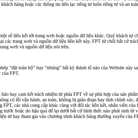
hách hàng hoặc các thông tin liên lạc riêng tư luôn riêng tư và an toà
t số liên kết tới trang web hoặc nguồn dữ liệu khác. Quý khách tự ch
ại các trang web và nguồn dữ liệu liên kết này. FPT từ chối bất cứ trác
trang web và nguồn dữ liệu nói trên.
hép “đặt toàn bộ” hay “nhúng” bất kỳ thành tố nào của Website này sa
 của FPT.
ảm bảo hay cam kết trách nhiệm từ phía FPT về sự phù hợp của sản phẩ
ng có lỗi vận hành, an toàn, không bị gián đoạn hay tính chính xác, đ
 FPT, các nhà cung cấp khác cùng với đối tác liên kết, nhân viên của 
ng trước hoặc do hậu quả để lại dưới bất cứ hình thức nào phát sinh từ v
 điện tử hay tham gia vào chương trình khách hàng thường xuyên của F