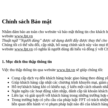
Chính sách Bảo mật
Nhằm đảm bảo an toàn cho website và bảo mật thông tin cho khách hà
website
www.fpt.vn
Thuật ngữ “Người dùng” được sử dụng dưới đây được thay thế cho kh
Chúng tôi có thể sửa đổi, cập nhật, bổ sung chính sách này vào mọi 
website
www.fpt.vn
có nghĩa là người dùng đã hiểu và đồng ý với C
1. Mục đích thu thập thông tin
Việc thu thập thông tin qua website
www.fpt.vn
sẽ giúp chúng tôi:
Cung cấp dịch vụ đến khách hàng hoặc giao hàng theo đúng yê
Giúp khách hàng cập nhật các chương trình khuyến mại, giảm
Hỗ trợ khách hàng khi có khiếu nại, ý kiến một cách nhanh nhấ
Ngăn ngừa các hoạt động xâm nhập, đánh cắp tài khoản khách
Liên lạc và giải quyết với khách hàng trong những trường hợp 
Trong trường hợp có yêu cầu của pháp luật: FPT có trách nhiệm
liên quan đến hành vi vi phạm pháp luật nào đó của khách hàn