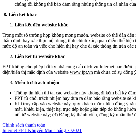
chúng tôi không thể bảo đảm rằng những thông tin cá nhân của k
8. Liên kết khác
Liên kết đến website khác
Trong một số trường hợp không mong muốn, website có thể dẫn đến mộ
thẩm định hay xác thực nội dung, tính chính xác, quan điểm thể hiện t
mức độ an toàn và việc cho hiển thị hay che đi các thông tin trên các 
Liên kết từ website khác
FPT không cho phép bất kỳ nhà cung cấp dịch vụ Internet nào được p
diện/hiển thị mặc định của website
www.fpt.vn
mà chưa có sự đồng ý
Miễn trừ trách nhiệm
Thông tin hiển thị tại các website này không đi kèm bất kỳ đ
FPT từ chối trách nhiệm hay đưa ra đảm bảo rằng website sẽ khô
Khi truy cập vào website này, quý khách mặc nhiên đồng ý rằng
mát, khiếu kiện, thiệt hại trực tiếp hoặc gián tiếp do không lườ
nối từ website này; (3) Đăng ký thành viên, đăng ký nhận thư
Chính sách thanh toán
Internet FPT Khuyến Mãi Tháng 7 /2021