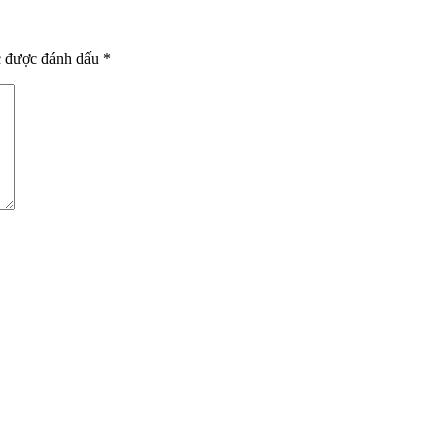
c được đánh dấu
*