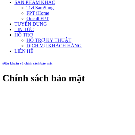
SẢN PHẨM KHÁC
Tivi SamSung
FPT iHome
Oncall FPT
TUYỂN DỤNG
TIN TỨC
HỖ TRỢ
HỖ TRỢ KỸ THUẬT
DỊCH VỤ KHÁCH HÀNG
LIÊN HỆ
Điều khoản và chính sách bảo mật
Chính sách bảo mật