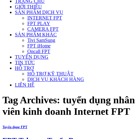
TRANG CHỦ
GIỚI THIỆU
SẢN PHẨM DỊCH VỤ
INTERNET FPT
FPT PLAY
CAMERA FPT
SẢN PHẨM KHÁC
Tivi SamSung
FPT iHome
Oncall FPT
TUYỂN DỤNG
TIN TỨC
HỖ TRỢ
HỖ TRỢ KỸ THUẬT
DỊCH VỤ KHÁCH HÀNG
LIÊN HỆ
Tag Archives:
tuyển dụng nhân
viên kinh doanh Internet FPT
Tuyển dụng FPT