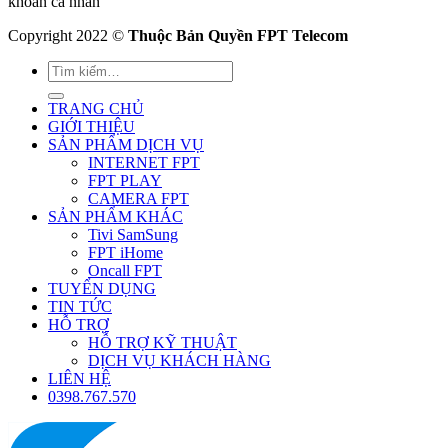
khoản cá nhân
Copyright 2022 ©
Thuộc Bản Quyền FPT Telecom
TRANG CHỦ
GIỚI THIỆU
SẢN PHẨM DỊCH VỤ
INTERNET FPT
FPT PLAY
CAMERA FPT
SẢN PHẨM KHÁC
Tivi SamSung
FPT iHome
Oncall FPT
TUYỂN DỤNG
TIN TỨC
HỖ TRỢ
HỖ TRỢ KỸ THUẬT
DỊCH VỤ KHÁCH HÀNG
LIÊN HỆ
0398.767.570