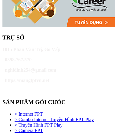
TRỤ SỞ
1015 Phan Văn Trị, Gò Vấp
0398.767.570
nghidinh254@gmail.com
https://mangfptvn.net
SẢN PHẨM GÓI CƯỚC
> Internet FPT
> Combo Internet Truyền Hình FPT Play
> Truyền Hình FPT Play
> Camera FPT