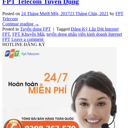
FPT Telecom Tuyển Dụng
Posted on
24 Tháng Mười Một, 2017
23 Tháng Chín, 2021
by
FPT
Telecom
Continue reading
→
Posted in
Tuyển dụng FPT
|
Tagged
Đăng Ký Lắp Đặt Internet
FPT
,
FPT Khuyến Mãi
,
tuyển dụng nhân viên kinh doanh Internet
FPT
Leave a comment
HOTLINE ĐĂNG KÝ