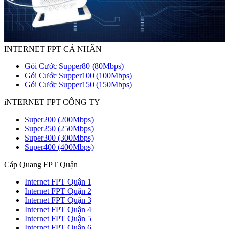
INTERNET FPT CÁ NHÂN
Gói Cước Supper80 (80Mbps)
Gói Cước Supper100 (100Mbps)
Gói Cước Supper150 (150Mbps)
iNTERNET FPT CÔNG TY
Super200 (200Mbps)
Super250 (250Mbps)
Super300 (300Mbps)
Super400 (400Mbps)
Cáp Quang FPT Quận
Internet FPT Quận 1
Internet FPT Quận 2
Internet FPT Quận 3
Internet FPT Quận 4
Internet FPT Quận 5
Internet FPT Quận 6