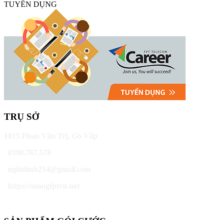
TUYỂN DỤNG
TRỤ SỞ
1015 Phan Văn Trị, Gò Vấp
0398.767.570
nghidinh254@gmail.com
https://mangfptvn.net