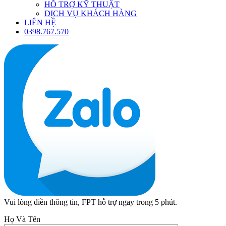
HỖ TRỢ KỸ THUẬT
DỊCH VỤ KHÁCH HÀNG
LIÊN HỆ
0398.767.570
Vui lòng điền thông tin, FPT hỗ trợ ngay trong 5 phút.
Họ Và Tên