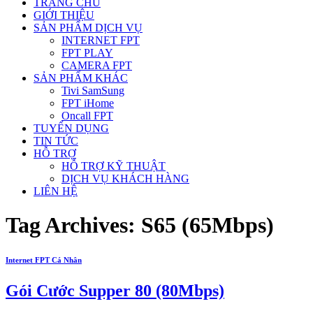
TRANG CHỦ
GIỚI THIỆU
SẢN PHẨM DỊCH VỤ
INTERNET FPT
FPT PLAY
CAMERA FPT
SẢN PHẨM KHÁC
Tivi SamSung
FPT iHome
Oncall FPT
TUYỂN DỤNG
TIN TỨC
HỖ TRỢ
HỖ TRỢ KỸ THUẬT
DỊCH VỤ KHÁCH HÀNG
LIÊN HỆ
Tag Archives:
S65 (65Mbps)
Internet FPT Cá Nhân
Gói Cước Supper 80 (80Mbps)