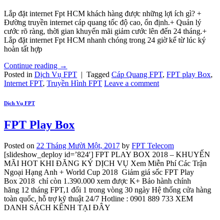
Lắp đặt internet Fpt HCM khách hàng được những lợi ích gì? +
Đường truyền internet cáp quang tốc độ cao, ổn định.+ Quản lý
cước rõ ràng, thời gian khuyến mãi giảm cước lên đến 24 tháng.+
Lắp đặt internet Fpt HCM nhanh chóng trong 24 giờ kể từ lúc ký
hoàn tất hợp
Continue reading
→
Posted in
Dịch Vụ FPT
|
Tagged
Cáp Quang FPT
,
FPT play Box
,
Internet FPT
,
Truyền Hình FPT
Leave a comment
Dịch Vụ FPT
FPT Play Box
Posted on
22 Tháng Mười Một, 2017
by
FPT Telecom
[slideshow_deploy id=’824′] FPT PLAY BOX 2018 – KHUYẾN
MÃI HOT KHI ĐĂNG KÝ DỊCH VỤ Xem Miễn Phí Các Trận
Ngoại Hạng Anh + World Cup 2018 Giảm giá sốc FPT Play
Box 2018 chỉ còn 1.390.000 xem được K+ Bảo hành chính
hãng 12 tháng FPT,1 đổi 1 trong vòng 30 ngày Hệ thống cửa hàng
toàn quốc, hỗ trợ kỹ thuật 24/7 Hotline : 0901 889 733 XEM
DANH SÁCH KÊNH TẠI ĐÂY