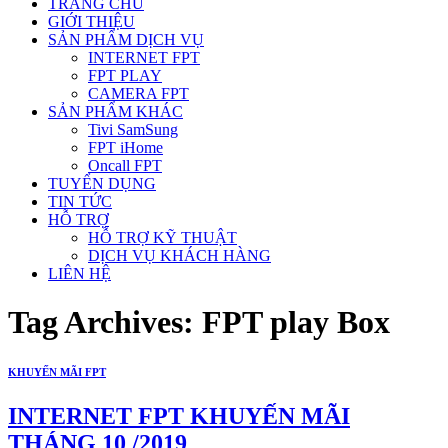
TRANG CHỦ
GIỚI THIỆU
SẢN PHẨM DỊCH VỤ
INTERNET FPT
FPT PLAY
CAMERA FPT
SẢN PHẨM KHÁC
Tivi SamSung
FPT iHome
Oncall FPT
TUYỂN DỤNG
TIN TỨC
HỖ TRỢ
HỖ TRỢ KỸ THUẬT
DỊCH VỤ KHÁCH HÀNG
LIÊN HỆ
Tag Archives:
FPT play Box
KHUYẾN MÃI FPT
INTERNET FPT KHUYẾN MÃI
THÁNG 10 /2019