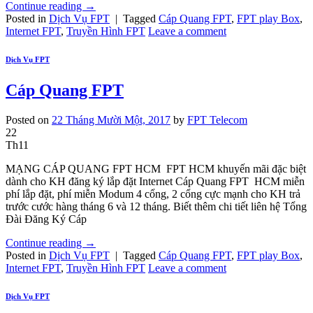
Continue reading
→
Posted in
Dịch Vụ FPT
|
Tagged
Cáp Quang FPT
,
FPT play Box
,
Internet FPT
,
Truyền Hình FPT
Leave a comment
Dịch Vụ FPT
Cáp Quang FPT
Posted on
22 Tháng Mười Một, 2017
by
FPT Telecom
22
Th11
MẠNG CÁP QUANG FPT HCM FPT HCM khuyến mãi đặc biệt
dành cho KH đăng ký lắp đặt Internet Cáp Quang FPT HCM miễn
phí lắp đặt, phí miễn Modum 4 cổng, 2 cổng cực mạnh cho KH trả
trước cước hàng tháng 6 và 12 tháng. Biết thêm chi tiết liên hệ Tổng
Đài Đăng Ký Cáp
Continue reading
→
Posted in
Dịch Vụ FPT
|
Tagged
Cáp Quang FPT
,
FPT play Box
,
Internet FPT
,
Truyền Hình FPT
Leave a comment
Dịch Vụ FPT