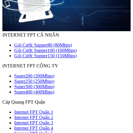
INTERNET FPT CÁ NHÂN
Gói Cước Supper80 (80Mbps)
Gói Cước Supper100 (100Mbps)
Gói Cước Supper150 (150Mbps)
iNTERNET FPT CÔNG TY
Super200 (200Mbps)
Super250 (250Mbps)
Super300 (300Mbps)
Super400 (400Mbps)
Cáp Quang FPT Quận
Internet FPT Quận 1
Internet FPT Quận 2
Internet FPT Quận 3
Internet FPT Quận 4