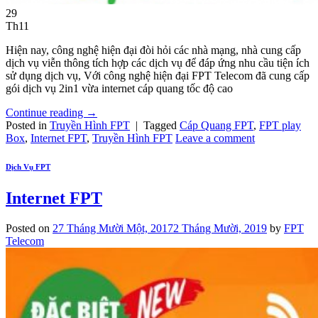
29
Th11
Hiện nay, công nghệ hiện đại đòi hỏi các nhà mạng, nhà cung cấp
dịch vụ viễn thông tích hợp các dịch vụ để đáp ứng nhu cầu tiện ích
sử dụng dịch vụ, Với công nghệ hiện đại FPT Telecom đã cung cấp
gói dịch vụ 2in1 vừa internet cáp quang tốc độ cao
Continue reading
→
Posted in
Truyền Hình FPT
|
Tagged
Cáp Quang FPT
,
FPT play
Box
,
Internet FPT
,
Truyền Hình FPT
Leave a comment
Dịch Vụ FPT
Internet FPT
Posted on
27 Tháng Mười Một, 2017
2 Tháng Mười, 2019
by
FPT
Telecom