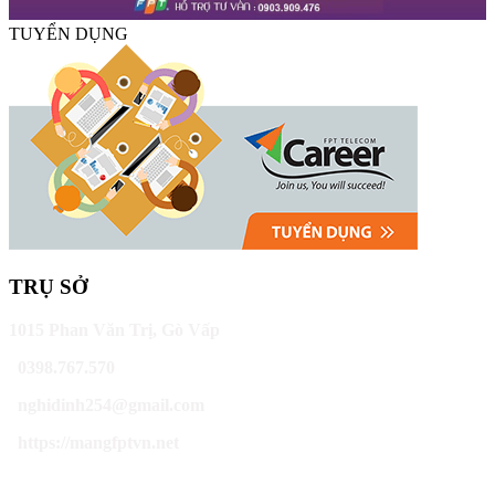
TUYỂN DỤNG
TRỤ SỞ
1015 Phan Văn Trị, Gò Vấp
0398.767.570
nghidinh254@gmail.com
https://mangfptvn.net