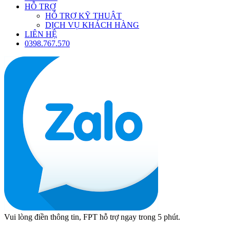
HỖ TRỢ
HỖ TRỢ KỸ THUẬT
DỊCH VỤ KHÁCH HÀNG
LIÊN HỆ
0398.767.570
Vui lòng điền thông tin, FPT hỗ trợ ngay trong 5 phút.