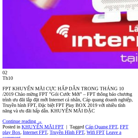
02
Th10
FPT KHUYẾN MÃI CỰC HẤP DẪN TRONG THÁNG 10
/2019 Chào mừng FPT ”Gói Cước Mới” – FPT thông báo chương
trình ưu đãi lắp đặt mới Internet cá nhân, Cáp quang doanh nghiệp,
Truyền hình FPT, Đặc biệt FPT Play BOX 2019 với nhiều tính
năng và ưu đãi hấp dẫn. KHUYẾN MÃI ĐẶC
Continue reading
→
Posted in
KHUYẾN MÃI FPT
|
Tagged
Cáp Quang FPT
,
FPT
play Box
,
Internet FPT
,
Truyền Hình FPT
,
Wifi FPT
Leave a
comment