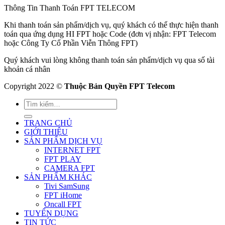
Thông Tin Thanh Toán FPT TELECOM
Khi thanh toán sản phẩm/dịch vụ, quý khách có thể thực hiện thanh
toán qua ứng dụng HI FPT hoặc Code (đơn vị nhận: FPT Telecom
hoặc Công Ty Cổ Phần Viễn Thông FPT)
Quý khách vui lòng không thanh toán sản phẩm/dịch vụ qua số tài
khoản cá nhân
Copyright 2022 ©
Thuộc Bản Quyền FPT Telecom
TRANG CHỦ
GIỚI THIỆU
SẢN PHẨM DỊCH VỤ
INTERNET FPT
FPT PLAY
CAMERA FPT
SẢN PHẨM KHÁC
Tivi SamSung
FPT iHome
Oncall FPT
TUYỂN DỤNG
TIN TỨC