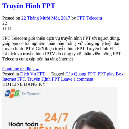
Truyền Hình FPT
Posted on
22 Tháng Mười Một, 2017
by
FPT Telecom
22
Th11
FPT Telecom giới thiệu dịch vụ truyền hình FPT tới người dùng,
giúp bạn có trải nghiệm hoàn toàn mới lạ với công nghệ hiện đại
truyền hình IPTV Giới thiệu truyền hình FPT Truyền hình FPT –
Là dịch vụ truyền hình IPTV do công ty cổ phần viễn thông FPT
Telecom cung cấp trên hạ tầng Internet
Continue reading
→
Posted in
Dịch Vụ FPT
|
Tagged
Cáp Quang FPT
,
FPT play Box
,
Internet FPT
,
Truyền Hình FPT
Leave a comment
HOTLINE ĐĂNG KÝ