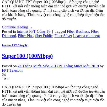
CÁP QUANG FPT Super100 (100Mbps) – Sử dụng công nghệ
FTTH kết nối viễn thông hiện đại trên thế giới với đường truyền dẫn
hoàn toàn bằng cáp quang từ nhà cung cấp dịch vụ tới tận địa điểm
của khách hàng. Tính ưu việt của công nghệ cho phép thực hiện tốc
độ truyền
Continue reading
→
Posted in
Internet FPT Công Ty
|
Tagged
Fiber Business
,
Fiber
Diamond
,
Fiber Plus
,
fiber Public
,
Fiber Silver
Leave a comment
Internet FPT Công Ty
Super100 (100Mbps)
Posted on
24 Tháng Mười Một, 2017
19 Tháng Mười Một, 2019
by
FPT Telecom
24
Th11
CÁP QUANG FPT Super100 (100Mbps)– Sử dụng công nghệ
FTTH kết nối viễn thông hiện đại trên thế giới với đường truyền dẫn
hoàn toàn bằng cáp quang từ nhà cung cấp dịch vụ tới tận địa điểm
của khách hàng. Tính ưu việt của công nghệ cho phép thực hiện tốc
độ truyền tải