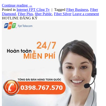
Continue reading
→
Posted in
Internet FPT Công Ty
|
Tagged
Fiber Business
,
Fiber
Diamond
,
Fiber Plus
,
fiber Public
,
Fiber Silver
Leave a comment
HOTLINE ĐĂNG KÝ