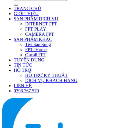
TRANG CHỦ
GIỚI THIỆU
SẢN PHẨM DỊCH VỤ
INTERNET FPT
FPT PLAY
CAMERA FPT
SẢN PHẨM KHÁC
Tivi SamSung
FPT iHome
Oncall FPT
TUYỂN DỤNG
TIN TỨC
HỖ TRỢ
HỖ TRỢ KỸ THUẬT
DỊCH VỤ KHÁCH HÀNG
LIÊN HỆ
0398.767.570