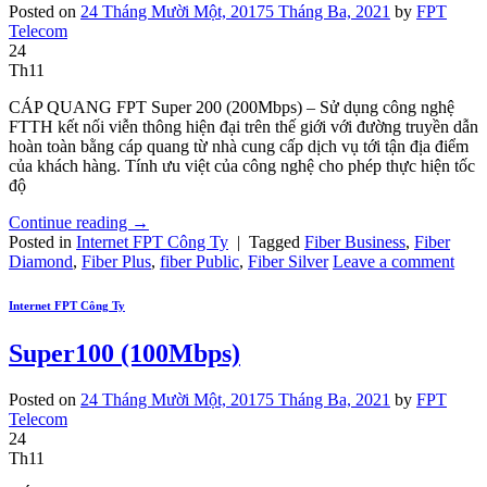
Posted on
24 Tháng Mười Một, 2017
5 Tháng Ba, 2021
by
FPT
Telecom
24
Th11
CÁP QUANG FPT Super 200 (200Mbps) – Sử dụng công nghệ
FTTH kết nối viễn thông hiện đại trên thế giới với đường truyền dẫn
hoàn toàn bằng cáp quang từ nhà cung cấp dịch vụ tới tận địa điểm
của khách hàng. Tính ưu việt của công nghệ cho phép thực hiện tốc
độ
Continue reading
→
Posted in
Internet FPT Công Ty
|
Tagged
Fiber Business
,
Fiber
Diamond
,
Fiber Plus
,
fiber Public
,
Fiber Silver
Leave a comment
Internet FPT Công Ty
Super100 (100Mbps)
Posted on
24 Tháng Mười Một, 2017
5 Tháng Ba, 2021
by
FPT
Telecom
24
Th11