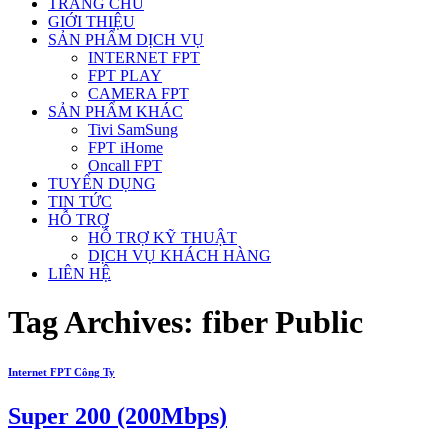
TRANG CHỦ
GIỚI THIỆU
SẢN PHẨM DỊCH VỤ
INTERNET FPT
FPT PLAY
CAMERA FPT
SẢN PHẨM KHÁC
Tivi SamSung
FPT iHome
Oncall FPT
TUYỂN DỤNG
TIN TỨC
HỖ TRỢ
HỖ TRỢ KỸ THUẬT
DỊCH VỤ KHÁCH HÀNG
LIÊN HỆ
Tag Archives:
fiber Public
Internet FPT Công Ty
Super 200 (200Mbps)