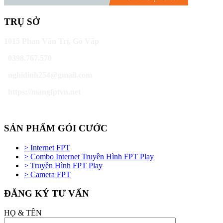
TRỤ SỞ
1015 Phan Văn Trị, Gò Vấp
0398.767.570
nghidinh254@gmail.com
https://mangfptvn.net
SẢN PHẨM GÓI CƯỚC
> Internet FPT
> Combo Internet Truyền Hình FPT Play
> Truyền Hình FPT Play
> Camera FPT
ĐĂNG KÝ TƯ VẤN
HỌ & TÊN