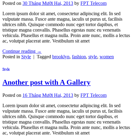
Posted on
30 Tháng Mười Hai, 2013
by
FPT Telecom
Lorem ipsum dolor sit amet, consectetur adipiscing elit. In sed
vulputate massa. Fusce ante magna, iaculis ut purus ut, facilisis
ultrices nibh. Quisque commodo nunc eget tortor dapibus, et
tristique magna convallis. Phasellus egestas nunc eu venenatis
vehicula. Phasellus et magna nulla. Proin ante nunc, mollis a lectus
ac, volutpat placerat ante. Vestibulum sit amet
Continue reading
→
Posted in
Style
|
Tagged
brooklyn
,
fashion
,
style
,
women
Style
Another post with A Gallery
Posted on
16 Tháng Mười Hai, 2013
by
FPT Telecom
Lorem ipsum dolor sit amet, consectetur adipiscing elit. In sed
vulputate massa. Fusce ante magna, iaculis ut purus ut, facilisis
ultrices nibh. Quisque commodo nunc eget tortor dapibus, et
tristique magna convallis. Phasellus egestas nunc eu venenatis
vehicula. Phasellus et magna nulla. Proin ante nunc, mollis a lectus
ac, volutpat placerat ante. Vestibulum sit amet