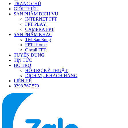
TRANG CHỦ
GIỚI THIỆU
SẢN PHẨM DỊCH VỤ
INTERNET FPT
FPT PLAY
CAMERA FPT
SẢN PHẨM KHÁC
Tivi SamSung
FPT iHome
Oncall FPT
TUYỂN DỤNG
TIN TỨC
HỖ TRỢ
HỖ TRỢ KỸ THUẬT
DỊCH VỤ KHÁCH HÀNG
LIÊN HỆ
0398.767.570