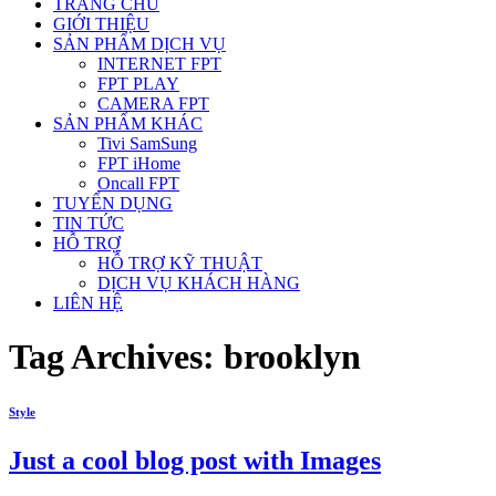
TRANG CHỦ
GIỚI THIỆU
SẢN PHẨM DỊCH VỤ
INTERNET FPT
FPT PLAY
CAMERA FPT
SẢN PHẨM KHÁC
Tivi SamSung
FPT iHome
Oncall FPT
TUYỂN DỤNG
TIN TỨC
HỖ TRỢ
HỖ TRỢ KỸ THUẬT
DỊCH VỤ KHÁCH HÀNG
LIÊN HỆ
Tag Archives:
brooklyn
Style
Just a cool blog post with Images