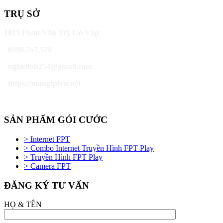
TRỤ SỞ
1015 Phan Văn Trị, Gò Vấp
0398.767.570
nghidinh254@gmail.com
https://mangfptvn.net
SẢN PHẨM GÓI CƯỚC
> Internet FPT
> Combo Internet Truyền Hình FPT Play
> Truyền Hình FPT Play
> Camera FPT
ĐĂNG KÝ TƯ VẤN
HỌ & TÊN