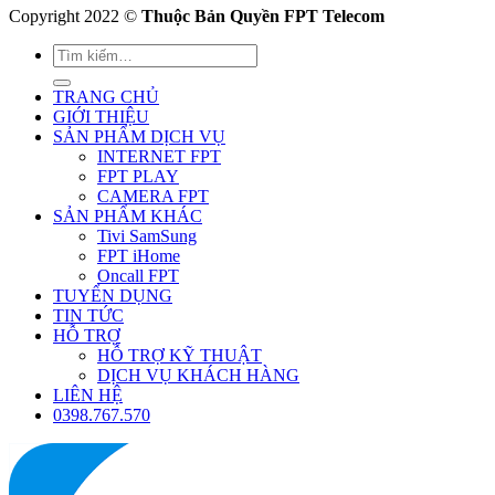
Copyright 2022 ©
Thuộc Bản Quyền FPT Telecom
TRANG CHỦ
GIỚI THIỆU
SẢN PHẨM DỊCH VỤ
INTERNET FPT
FPT PLAY
CAMERA FPT
SẢN PHẨM KHÁC
Tivi SamSung
FPT iHome
Oncall FPT
TUYỂN DỤNG
TIN TỨC
HỖ TRỢ
HỖ TRỢ KỸ THUẬT
DỊCH VỤ KHÁCH HÀNG
LIÊN HỆ
0398.767.570