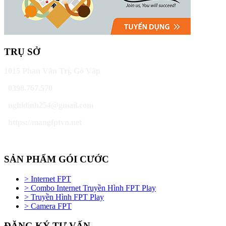
TRỤ SỞ
1015 Phan Văn Trị, Gò Vấp
0398.767.570
nghidinh254@gmail.com
https://mangfptvn.net
SẢN PHẨM GÓI CƯỚC
> Internet FPT
> Combo Internet Truyền Hình FPT Play
> Truyền Hình FPT Play
> Camera FPT
ĐĂNG KÝ TƯ VẤN