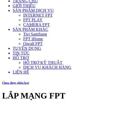
TRANG CHỦ
GIỚI THIỆU
SẢN PHẨM DỊCH VỤ
INTERNET FPT
FPT PLAY
CAMERA FPT
SẢN PHẨM KHÁC
Tivi SamSung
FPT iHome
Oncall FPT
TUYỂN DỤNG
TIN TỨC
HỖ TRỢ
HỖ TRỢ KỸ THUẬT
DỊCH VỤ KHÁCH HÀNG
LIÊN HỆ
Chưa được phân loại
LẮP MẠNG FPT