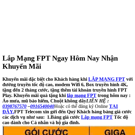
Lắp Mạng FPT Ngay Hôm Nay Nhận
Khuyến Mãi
Khuyến mãi đặc biệt cho Khách hàng khi
LẮP MẠNG FPT
với
đường truyền tốc độ cao, modem Wifi 6, Box truyền hình 4K,
tặng đến 2 tháng cước, tặng thêm tài khoản truyền hình FPT
Play.
Khuyến mãi quà tặng khi
lắp mạng FPT
trong hôm nay :
Áo mưa, mũ bảo hiểm, Chuột không dây
LIÊN HỆ :
0398767570
–
0916540040
Hoặc có thể đăng ký Online
TẠI
ĐÂY.
FPT Telecom xin gửi đến Quý Khách hàng bảng giá cước
các dịch vụ như sau:
1.
Bảng giá cước
Lắp mạng FPT
Tốc độ
cao dành cho Cá nhân và hộ gia đình.