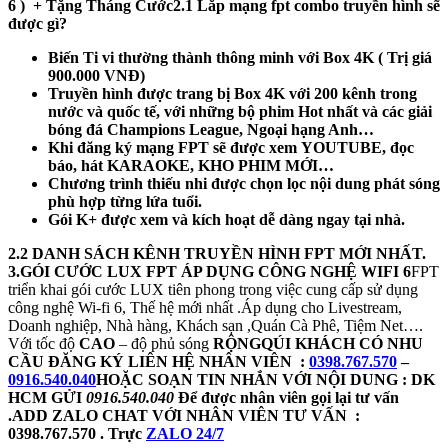
6 ) + Tặng Tháng Cước
2.1 Lắp mạng fpt combo truyền hình sẽ
được gì?
Biến Ti vi thường thành thông minh với Box 4K ( Trị giá
900.000 VNĐ)
Truyền hình được trang bị Box 4K với 200 kênh trong
nước và quốc tế, với những bộ phim Hot nhất và các giải
bóng đá
Champions League, Ngoại hạng Anh…
Khi đăng ký mạng FPT sẽ được xem YOUTUBE, đọc
báo, hát KARAOKE, KHO PHIM MỚI…
Chương trình thiếu nhi được chọn lọc nội dung phát sóng
phù hợp từng lứa tuổi.
Gói K+ được xem và kích hoạt dễ dàng ngay tại nhà.
2.2 DANH SÁCH KÊNH TRUYỀN HÌNH FPT MỚI NHẤT.
3.GÓI CƯỚC LUX FPT ÁP DỤNG CÔNG NGHỆ WIFI 6
FPT
triển khai gói cước LUX tiên phong trong việc cung cấp sử dụng
công nghệ Wi-fi 6, Thế hệ mới nhất .Áp dụng cho Livestream,
Doanh nghiệp, Nhà hàng, Khách sạn ,Quán Cà Phê, Tiệm Net….
Với tốc độ
CAO
– độ phủ sóng
RỘNG
QÚI KHÁCH CÓ NHU
CẦU ĐĂNG KÝ LIÊN HỆ NHÂN VIÊN :
0398.767.570
–
0916.540.040
HOẶC SOẠN TIN NHẮN VỚI NỘI DUNG : DK
HCM GỬI
0916.540.040
Để được nhân viên gọi lại tư vấn
.
ADD ZALO CHAT VỚI NHÂN VIÊN TƯ VẤN :
0398.767.570 . Trực
ZALO 24/7