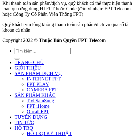
Khi thanh toán sản phẩm/dịch vụ, quý khách có thể thực hiện thanh
toán qua ứng dụng HI FPT hoặc Code (đơn vị nhận: FPT Telecom
hoặc Công Ty Cổ Phần Viễn Thông FPT)
Quý khách vui lòng không thanh toán sản phẩm/dịch vụ qua số tài
khoản cá nhân
Copyright 2022 ©
Thuộc Bản Quyền FPT Telecom
TRANG CHỦ
GIỚI THIỆU
SẢN PHẨM DỊCH VỤ
INTERNET FPT
FPT PLAY
CAMERA FPT
SẢN PHẨM KHÁC
Tivi SamSung
FPT iHome
Oncall FPT
TUYỂN DỤNG
TIN TỨC
HỖ TRỢ
HỖ TRỢ KỸ THUẬT