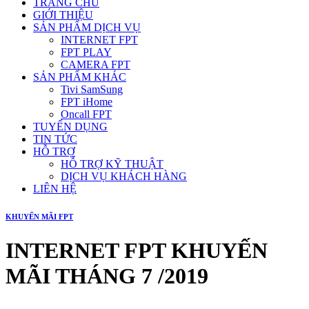
TRANG CHỦ
GIỚI THIỆU
SẢN PHẨM DỊCH VỤ
INTERNET FPT
FPT PLAY
CAMERA FPT
SẢN PHẨM KHÁC
Tivi SamSung
FPT iHome
Oncall FPT
TUYỂN DỤNG
TIN TỨC
HỖ TRỢ
HỖ TRỢ KỸ THUẬT
DỊCH VỤ KHÁCH HÀNG
LIÊN HỆ
KHUYẾN MÃI FPT
INTERNET FPT KHUYẾN
MÃI THÁNG 7 /2019