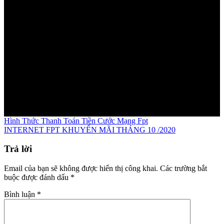
Hình Thức Thanh Toán Tiền Cước Mạng Fpt
INTERNET FPT KHUYẾN MÃI THÁNG 10 /2020
Trả lời
Email của bạn sẽ không được hiển thị công khai.
Các trường bắt
buộc được đánh dấu
*
Bình luận
*