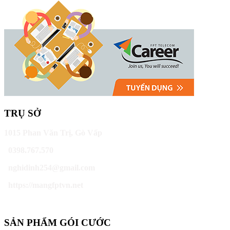
TRỤ SỞ
1015 Phan Văn Trị, Gò Vấp
0398.767.570
nghidinh254@gmail.com
https://mangfptvn.net
SẢN PHẨM GÓI CƯỚC