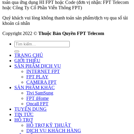
toán qua ứng dụng HI FPT hoặc Code (đơn vị nhận: FPT Telecom
hoặc Công Ty Cổ Phần Viễn Thông FPT)
Quý khách vui lòng không thanh toán sản phẩm/dịch vụ qua số tài
khoản cá nhân
Copyright 2022 ©
Thuộc Bản Quyền FPT Telecom
TRANG CHỦ
GIỚI THIỆU
SẢN PHẨM DỊCH VỤ
INTERNET FPT
FPT PLAY
CAMERA FPT
SẢN PHẨM KHÁC
Tivi SamSung
FPT iHome
Oncall FPT
TUYỂN DỤNG
TIN TỨC
HỖ TRỢ
HỖ TRỢ KỸ THUẬT
DỊCH VỤ KHÁCH HÀNG