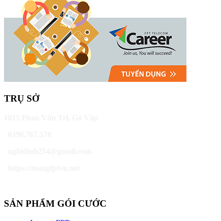
TRỤ SỞ
1015 Phan Văn Trị, Gò Vấp
0398.767.570
nghidinh254@gmail.com
https://mangfptvn.net
SẢN PHẨM GÓI CƯỚC