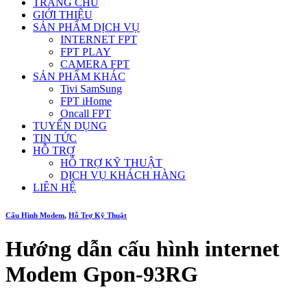
TRANG CHỦ
GIỚI THIỆU
SẢN PHẨM DỊCH VỤ
INTERNET FPT
FPT PLAY
CAMERA FPT
SẢN PHẨM KHÁC
Tivi SamSung
FPT iHome
Oncall FPT
TUYỂN DỤNG
TIN TỨC
HỖ TRỢ
HỖ TRỢ KỸ THUẬT
DỊCH VỤ KHÁCH HÀNG
LIÊN HỆ
Cấu Hình Modem
,
Hỗ Trợ Kỹ Thuật
Hướng dẫn cấu hình internet
Modem Gpon-93RG