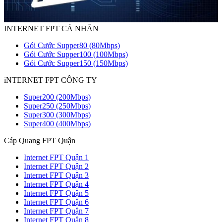
INTERNET FPT CÁ NHÂN
Gói Cước Supper80 (80Mbps)
Gói Cước Supper100 (100Mbps)
Gói Cước Supper150 (150Mbps)
iNTERNET FPT CÔNG TY
Super200 (200Mbps)
Super250 (250Mbps)
Super300 (300Mbps)
Super400 (400Mbps)
Cáp Quang FPT Quận
Internet FPT Quận 1
Internet FPT Quận 2
Internet FPT Quận 3
Internet FPT Quận 4
Internet FPT Quận 5
Internet FPT Quận 6
Internet FPT Quận 7
Internet FPT Quận 8