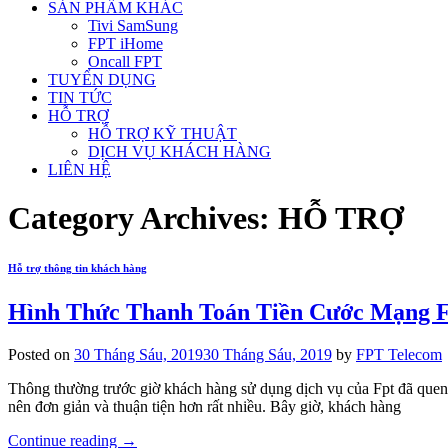
SẢN PHẨM KHÁC
Tivi SamSung
FPT iHome
Oncall FPT
TUYỂN DỤNG
TIN TỨC
HỖ TRỢ
HỖ TRỢ KỸ THUẬT
DỊCH VỤ KHÁCH HÀNG
LIÊN HỆ
Category Archives:
HỖ TRỢ
Hỗ trợ thông tin khách hàng
Hình Thức Thanh Toán Tiền Cước Mạng 
Posted on
30 Tháng Sáu, 2019
30 Tháng Sáu, 2019
by
FPT Telecom
Thông thường trước giờ khách hàng sử dụng dịch vụ của Fpt đã quen v
nên đơn giản và thuận tiện hơn rất nhiều. Bây giờ, khách hàng
Continue reading
→