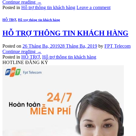
Continue reading
→
Posted in
Hỗ trợ thông tin khách hàng
Leave a comment
HỖ TRỢ
,
Hỗ trợ thông tin khách hàng
HỖ TRỢ THÔNG TIN KHÁCH HÀNG
Posted on
26 Tháng Ba, 2019
28 Tháng Ba, 2019
by
FPT Telecom
Continue reading
→
Posted in
HỖ TRỢ
,
Hỗ trợ thông tin khách hàng
HOTLINE ĐĂNG KÝ