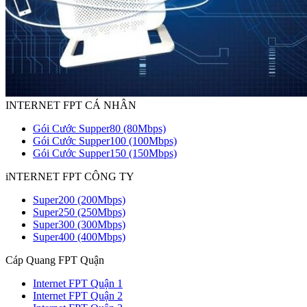
INTERNET FPT CÁ NHÂN
Gói Cước Supper80 (80Mbps)
Gói Cước Supper100 (100Mbps)
Gói Cước Supper150 (150Mbps)
iNTERNET FPT CÔNG TY
Super200 (200Mbps)
Super250 (250Mbps)
Super300 (300Mbps)
Super400 (400Mbps)
Cáp Quang FPT Quận
Internet FPT Quận 1
Internet FPT Quận 2