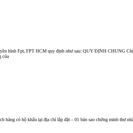
Truyền hình Fpt, FPT HCM quy định như sau: QUY ĐỊNH CHUNG Chỉ á
g của
ộ khẩu tại địa chỉ lắp đặt – 01 bản sao chứng minh thư nhân dân