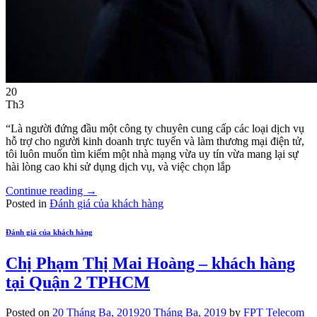
20
Th3
“Là người đứng đầu một công ty chuyên cung cấp các loại dịch vụ
hỗ trợ cho người kinh doanh trực tuyến và làm thương mại điện tử,
tôi luôn muốn tìm kiếm một nhà mạng vừa uy tín vừa mang lại sự
hài lòng cao khi sử dụng dịch vụ, và việc chọn lắp
Continue reading
→
Posted in
Đánh giá của khách hàng
Đánh giá của khách hàng
Chị Phạm Thị Mai Hoàng – khách hàng
tại Quận 2 TPHCM
Posted on
20 Tháng Ba, 2019
20 Tháng Ba, 2019
by
FPT Telecom