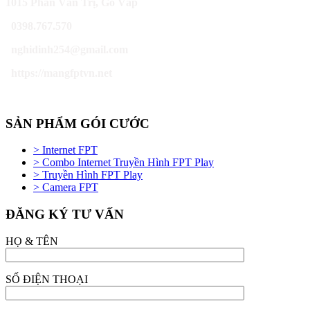
1015 Phan Văn Trị, Gò Vấp
0398.767.570
nghidinh254@gmail.com
https://mangfptvn.net
SẢN PHẨM GÓI CƯỚC
> Internet FPT
> Combo Internet Truyền Hình FPT Play
> Truyền Hình FPT Play
> Camera FPT
ĐĂNG KÝ TƯ VẤN
HỌ & TÊN
SỐ ĐIỆN THOẠI