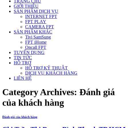
TRANG CHỦ
GIỚI THIỆU
SẢN PHẨM DỊCH VỤ
INTERNET FPT
FPT PLAY
CAMERA FPT
SẢN PHẨM KHÁC
Tivi SamSung
FPT iHome
Oncall FPT
TUYỂN DỤNG
TIN TỨC
HỖ TRỢ
HỖ TRỢ KỸ THUẬT
DỊCH VỤ KHÁCH HÀNG
LIÊN HỆ
Category Archives:
Đánh giá
của khách hàng
Đánh giá của khách hàng