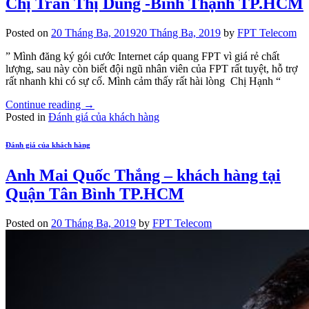
Chị Trần Thị Dung -Bình Thạnh TP.HCM
Posted on
20 Tháng Ba, 2019
20 Tháng Ba, 2019
by
FPT Telecom
” Mình đăng ký gói cước Internet cáp quang FPT vì giá rẻ chất
lượng, sau này còn biết đội ngũ nhân viên của FPT rất tuyệt, hỗ trợ
rất nhanh khi có sự cố. Mình cảm thấy rất hài lòng Chị Hạnh “
Continue reading
→
Posted in
Đánh giá của khách hàng
Đánh giá của khách hàng
Anh Mai Quốc Thắng – khách hàng tại
Quận Tân Bình TP.HCM
Posted on
20 Tháng Ba, 2019
by
FPT Telecom