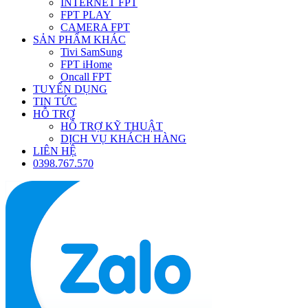
INTERNET FPT
FPT PLAY
CAMERA FPT
SẢN PHẨM KHÁC
Tivi SamSung
FPT iHome
Oncall FPT
TUYỂN DỤNG
TIN TỨC
HỖ TRỢ
HỖ TRỢ KỸ THUẬT
DỊCH VỤ KHÁCH HÀNG
LIÊN HỆ
0398.767.570