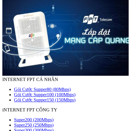
INTERNET FPT CÁ NHÂN
Gói Cước Supper80 (80Mbps)
Gói Cước Supper100 (100Mbps)
Gói Cước Supper150 (150Mbps)
iNTERNET FPT CÔNG TY
Super200 (200Mbps)
Super250 (250Mbps)
Super300 (300Mbps)