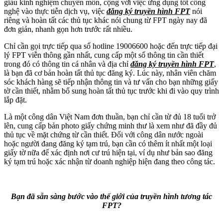
giàu kinh nghiệm chuyên môn, cộng với việc ứng dụng tốt công
nghệ vào thực tiễn dịch vụ, việc
đăng ký truyền hình FPT
nói
riêng và hoàn tất các thủ tục khác nói chung từ FPT ngày nay đã
đơn giản, nhanh gọn hơn trước rất nhiều.
Chỉ cần gọi trực tiếp qua số hotline 19006600 hoặc đến trực tiếp đại
lý FPT viễn thông gần nhất, cung cấp một số thông tin cần thiết
trong đó có thông tin cá nhân và địa chỉ
đăng ký truyền hình FPT
,
là bạn đã cơ bản hoàn tất thủ tục đăng ký. Lúc này, nhân viên chăm
sóc khách hàng sẽ tiếp nhận thông tin và tư vấn cho bạn những giấy
tờ cần thiết, nhằm bổ sung hoàn tất thủ tục trước khi đi vào quy trình
lắp đặt.
Là một công dân Việt Nam đơn thuần, bạn chỉ cần từ đủ 18 tuổi trở
lên, cung cấp bản photo giấy chứng minh thư là xem như đã đầy đủ
thủ tục về mặt chứng từ cần thiết. Đối với công dân nước ngoài
hoặc người đang đăng ký tạm trú, bạn cần có thêm ít nhất một loại
giấy tờ nữa để xác định nơi cư trú hiện tại, ví dụ như bản sao đăng
ký tạm trú hoặc xác nhận từ doanh nghiệp hiện đang theo công tác.
Bạn đã sẵn sàng bước vào thế giới của truyền hình tương tác
FPT?