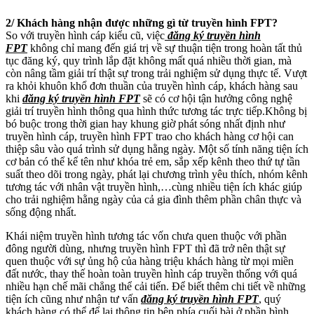
2/ Khách hàng nhận được những gì từ truyền hình FPT?
So với truyền hình cáp kiểu cũ, việc
đăng ký truyền hình
FPT
không chỉ mang đến giá trị về sự thuận tiện trong hoàn tất thủ
tục đăng ký, quy trình lắp đặt không mất quá nhiều thời gian, mà
còn nâng tầm giải trí thật sự trong trải nghiệm sử dụng thực tế. Vượt
ra khỏi khuôn khổ đơn thuần của truyền hình cáp, khách hàng sau
khi
đăng ký truyền hình FPT
sẽ có cơ hội tận hưởng công nghệ
giải trí truyền hình thông qua hình thức tương tác trực tiếp.
Không bị
bó buộc trong thời gian hay khung giờ phát sóng nhất định như
truyền hình cáp, truyền hình FPT trao cho khách hàng cơ hội can
thiệp sâu vào quá trình sử dụng hằng ngày. Một số tính năng tiện ích
cơ bản có thể kể tên như khóa trẻ em, sắp xếp kênh theo thứ tự tần
suất theo dõi trong ngày, phát lại chương trình yêu thích, nhóm kênh
tương tác với nhân vật truyền hình,…cùng nhiều tiện ích khác giúp
cho trải nghiệm hằng ngày của cả gia đình thêm phần chân thực và
sống động nhất.
Khái niệm truyền hình tương tác vốn chưa quen thuộc với phần
đông người dùng, nhưng truyền hình FPT thì đã trở nên thật sự
quen thuộc với sự ủng hộ của hàng triệu khách hàng từ mọi miền
đất nước, thay thế hoàn toàn truyền hình cáp truyền thống với quá
nhiều hạn chế mãi chẳng thể cải tiến. Để biết thêm chi tiết về những
tiện ích cũng như nhận tư vấn
đăng ký truyền hình FPT
, quý
khách hàng có thể để lại thông tin bên phía cuối bài ở phần bình