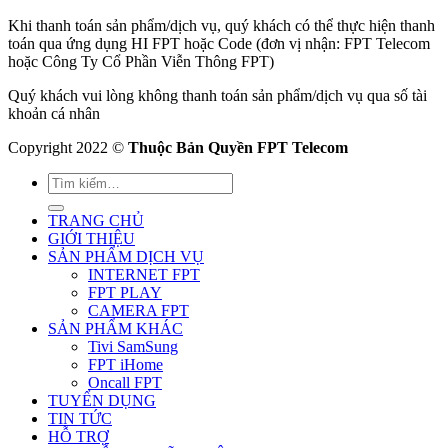
Khi thanh toán sản phẩm/dịch vụ, quý khách có thể thực hiện thanh
toán qua ứng dụng HI FPT hoặc Code (đơn vị nhận: FPT Telecom
hoặc Công Ty Cổ Phần Viễn Thông FPT)
Quý khách vui lòng không thanh toán sản phẩm/dịch vụ qua số tài
khoản cá nhân
Copyright 2022 ©
Thuộc Bản Quyền FPT Telecom
TRANG CHỦ
GIỚI THIỆU
SẢN PHẨM DỊCH VỤ
INTERNET FPT
FPT PLAY
CAMERA FPT
SẢN PHẨM KHÁC
Tivi SamSung
FPT iHome
Oncall FPT
TUYỂN DỤNG
TIN TỨC
HỖ TRỢ