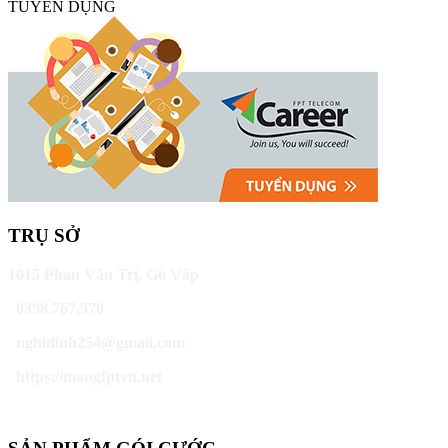
TUYỂN DỤNG
TRỤ SỞ
1015 Phan Văn Trị, Gò Vấp
0398.767.570
nghidinh254@gmail.com
https://mangfptvn.net