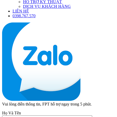
HỖ TRỢ KỸ THUẬT
DỊCH VỤ KHÁCH HÀNG
LIÊN HỆ
0398.767.570
Vui lòng điền thông tin, FPT hỗ trợ ngay trong 5 phút.
Họ Và Tên