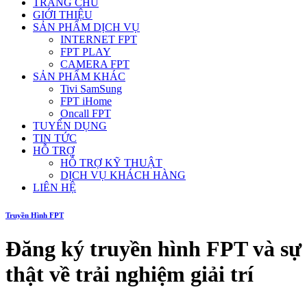
TRANG CHỦ
GIỚI THIỆU
SẢN PHẨM DỊCH VỤ
INTERNET FPT
FPT PLAY
CAMERA FPT
SẢN PHẨM KHÁC
Tivi SamSung
FPT iHome
Oncall FPT
TUYỂN DỤNG
TIN TỨC
HỖ TRỢ
HỖ TRỢ KỸ THUẬT
DỊCH VỤ KHÁCH HÀNG
LIÊN HỆ
Truyền Hình FPT
Đăng ký truyền hình FPT và sự
thật về trải nghiệm giải trí