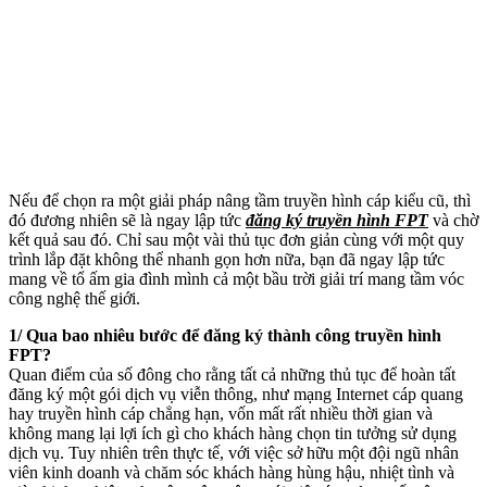
Nếu để chọn ra một giải pháp nâng tầm truyền hình cáp kiểu cũ, thì
đó đương nhiên sẽ là ngay lập tức
đăng ký truyền hình FPT
và chờ
kết quả sau đó. Chỉ sau một vài thủ tục đơn giản cùng với một quy
trình lắp đặt không thể nhanh gọn hơn nữa, bạn đã ngay lập tức
mang về tổ ấm gia đình mình cả một bầu trời giải trí mang tầm vóc
công nghệ thế giới.
1/ Qua bao nhiêu bước để đăng ký thành công truyền hình
FPT?
Quan điểm của số đông cho rằng tất cả những thủ tục để hoàn tất
đăng ký một gói dịch vụ viễn thông, như mạng Internet cáp quang
hay truyền hình cáp chẳng hạn, vốn mất rất nhiều thời gian và
không mang lại lợi ích gì cho khách hàng chọn tin tưởng sử dụng
dịch vụ. Tuy nhiên trên thực tế, với việc sở hữu một đội ngũ nhân
viên kinh doanh và chăm sóc khách hàng hùng hậu, nhiệt tình và