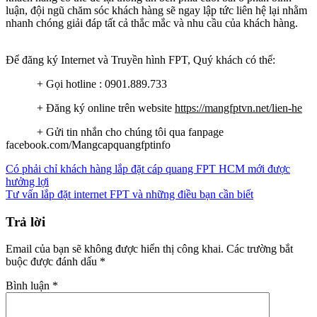
luận, đội ngũ chăm sóc khách hàng sẽ ngay lập tức liên hệ lại nhằm
nhanh chóng giải đáp tất cả thắc mắc và nhu cầu của khách hàng.
Để đăng ký Internet và Truyền hình FPT, Quý khách có thể:
+ Gọi hotline : 0901.889.733
+ Đăng ký online trên website
https://mangfptvn.net/lien-he
+ Gửi tin nhắn cho chúng tôi qua fanpage
facebook.com/Mangcapquangfptinfo
Có phải chỉ khách hàng lắp đặt cáp quang FPT HCM mới được
hưởng lợi
Tư vấn lắp đặt internet FPT và những điều bạn cần biết
Trả lời
Email của bạn sẽ không được hiển thị công khai.
Các trường bắt
buộc được đánh dấu
*
Bình luận
*