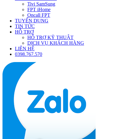
Tivi SamSung
FPT iHome
Oncall FPT
TUYỂN DỤNG
TIN TỨC
HỖ TRỢ
HỖ TRỢ KỸ THUẬT
DỊCH VỤ KHÁCH HÀNG
LIÊN HỆ
0398.767.570