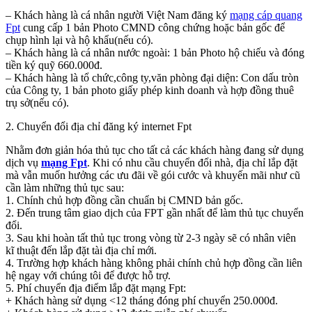
– Khách hàng là cá nhân người Việt Nam đăng ký
mạng cáp quang
Fpt
cung cấp 1 bản Photo CMND công chứng hoặc bản gốc để
chụp hình lại và hộ khẩu(nếu có).
– Khách hàng là cá nhân nước ngoài: 1 bản Photo hộ chiếu và đóng
tiền ký quỹ 660.000đ.
– Khách hàng là tổ chức,công ty,văn phòng đại diện: Con dấu tròn
của Công ty, 1 bản photo giấy phép kinh doanh và hợp đồng thuê
trụ sở(nếu có).
2. Chuyển đổi địa chỉ đăng ký internet Fpt
Nhằm đơn giản hóa thủ tục cho tất cả các khách hàng đang sử dụng
dịch vụ
mạng Fpt
. Khi có nhu cầu chuyển đổi nhà, địa chỉ lắp đặt
mà vẫn muốn hưởng các ưu đãi về gói cước và khuyến mãi như cũ
cần làm những thủ tục sau:
1. Chính chủ hợp đồng cần chuẩn bị CMND bản gốc.
2. Đến trung tâm giao dịch của FPT gần nhất để làm thủ tục chuyển
đổi.
3. Sau khi hoàn tất thủ tục trong vòng từ 2-3 ngày sẽ có nhân viên
kĩ thuật đến lắp đặt tài địa chỉ mới.
4. Trường hợp khách hàng không phải chính chủ hợp đồng cần liên
hệ ngay với chúng tôi để được hỗ trợ.
5. Phí chuyển địa điểm lắp đặt mạng Fpt:
+ Khách hàng sử dụng <12 tháng đóng phí chuyển 250.000đ.