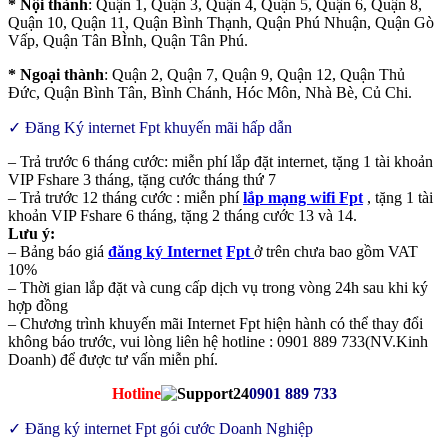
* Nội thành
: Quận 1, Quận 3, Quận 4, Quận 5, Quận 6, Quận 8,
Quận 10, Quận 11, Quận Bình Thạnh, Quận Phú Nhuận, Quận Gò
Vấp, Quận Tân BÌnh, Quận Tân Phú.
* Ngoại thành
: Quận 2, Quận 7, Quận 9, Quận 12, Quận Thủ
Đức, Quận Bình Tân, Bình Chánh, Hóc Môn, Nhà Bè, Củ Chi.
✓ Đăng Ký internet Fpt khuyến mãi hấp dẫn
– Trả trước 6 tháng cước: miễn phí lắp đặt internet, tặng 1 tài khoản
VIP Fshare 3 tháng, tặng cước tháng thứ 7
– Trả trước 12 tháng cước : miễn phí
lắp mạng wifi Fpt
, tặng 1 tài
khoản VIP Fshare 6 tháng, tặng 2 tháng cước 13 và 14.
Lưu ý:
– Bảng báo giá
đăng ký Internet
Fpt
ở trên chưa bao gồm VAT
10%
– Thời gian lắp đặt và cung cấp dịch vụ trong vòng 24h sau khi ký
hợp đồng
– Chương trình khuyến mãi Internet Fpt hiện hành có thể thay đổi
không báo trước, vui lòng liên hệ hotline : 0901 889 733(NV.Kinh
Doanh) để được tư vấn miễn phí.
Hotline
0901 889 733
✓ Đăng ký internet
Fpt gói cước Doanh Nghiệp