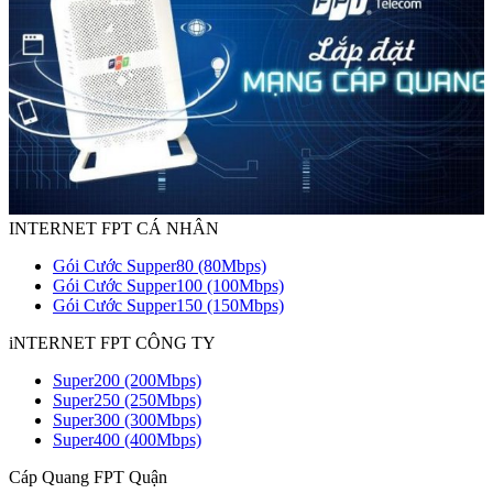
INTERNET FPT CÁ NHÂN
Gói Cước Supper80 (80Mbps)
Gói Cước Supper100 (100Mbps)
Gói Cước Supper150 (150Mbps)
iNTERNET FPT CÔNG TY
Super200 (200Mbps)
Super250 (250Mbps)
Super300 (300Mbps)
Super400 (400Mbps)
Cáp Quang FPT Quận