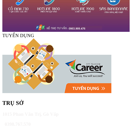
TUYỂN DỤNG
TRỤ SỞ
1015 Phan Văn Trị, Gò Vấp
0398.767.570