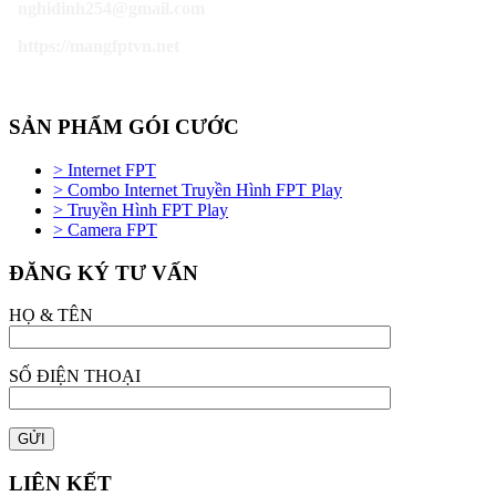
nghidinh254@gmail.com
https://mangfptvn.net
SẢN PHẨM GÓI CƯỚC
> Internet FPT
> Combo Internet Truyền Hình FPT Play
> Truyền Hình FPT Play
> Camera FPT
ĐĂNG KÝ TƯ VẤN
HỌ & TÊN
SỐ ĐIỆN THOẠI
LIÊN KẾT