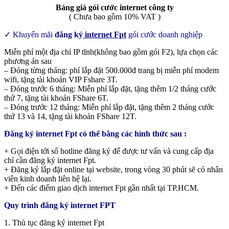
Bảng giá gói cước internet công ty
( Chưa bao gồm 10% VAT )
✓ Khuyến mãi
đăng ký
internet Fpt
gói cước doanh nghiệp
Miễn phí một địa chỉ IP tĩnh(không bao gồm gói F2), lựa chọn các
phương án sau
– Đóng từng tháng: phí lắp đặt 500.000đ trang bị miễn phí modem
wifi, tặng tài khoản VIP Fshare 3T.
– Đóng trước 6 tháng: Miễn phí lắp đặt, tặng thêm 1/2 tháng cước
thứ 7, tặng tài khoản FShare 6T.
– Đóng trước 12 tháng: Miễn phí lắp đặt, tặng thêm 2 tháng cước
thứ 13 và 14, tặng tài khoản FShare 12T.
Đăng ký internet Fpt có thể bằng các hình thức sau :
+ Gọi điện tới số hotline đăng ký để được tư vấn và cung cấp địa
chỉ cần đăng ký internet Fpt.
+ Đăng ký lắp đặt online tại website, trong vòng 30 phút sẽ có nhân
viên kinh doanh liên hệ lại.
+ Đến các điểm giao dịch internet Fpt gần nhất tại TP.HCM.
Quy trình đăng ký internet FPT
1. Thủ tục đăng ký internet Fpt