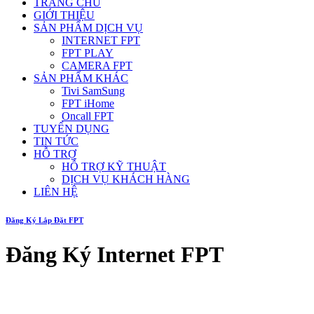
TRANG CHỦ
GIỚI THIỆU
SẢN PHẨM DỊCH VỤ
INTERNET FPT
FPT PLAY
CAMERA FPT
SẢN PHẨM KHÁC
Tivi SamSung
FPT iHome
Oncall FPT
TUYỂN DỤNG
TIN TỨC
HỖ TRỢ
HỖ TRỢ KỸ THUẬT
DỊCH VỤ KHÁCH HÀNG
LIÊN HỆ
Đăng Ký Lắp Đặt FPT
Đăng Ký Internet FPT