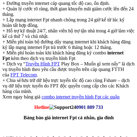
+ Đường truyền internet cáp quang tốc độ cao, ổn định.
+ Quản lý cước rõ ràng, thời gian khuyến mãi giảm cước lên đến 24
tháng.
+ Lắp mạng internet Fpt nhanh chóng trong 24 giờ kể từ lúc ký
hoàn tất hợp đồng.
+ Hỗ trợ kỹ thuật 24/7, nhân viên hộ trợ tận nhà trong 4 giờ làm việc
kể cả thứ 7 và chủ nhật.
+ Miễn phí toàn bộ đường dây mạng internet khi khách hàng đăng
ký lắp mạng internet Fpt trả trước 6 tháng hoặc 12 tháng.
+ Miễn phí hoàn toàn khi khách hàng đăng ký combo
internet
Fpt
kèm theo dịch vụ truyền hình Fpt
+ Dịch vụ “
Truyền Hình FPT
Play Box – Muốn gì xem nấy” là dịch
vụ truyền hình theo yêu cầu được truyền trên cáp quang FTTH
của
FPT Telecom
.
+ Chia sẻ/lưu trữ dữ liệu trực tuyến tốc độ cao cùng Fshare – dịch
vụ dữ liệu trực tuyến do FPT độc quyền cung cấp cho các Khách
hàng của mình.
Xem ngay bảng giá
combo internet truyền hình Fpt các quận
Hotline
0901 889 733
Bảng báo giá internet Fpt cá nhân, gia đình