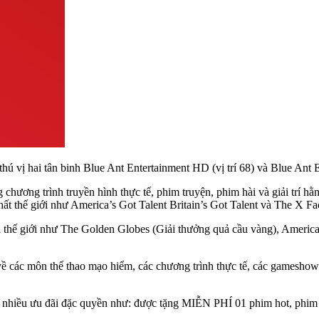
ú vị hai tân binh Blue Ant Entertainment HD (vị trí 68) và Blue Ant E
ng chương trình truyền hình thực tế, phim truyện, phim hài và giải tr
hất thế giới như America’s Got Talent Britain’s Got Talent và The X 
g đầu thế giới như The Golden Globes (Giải thưởng quả cầu vàng), Ame
về các môn thể thao mạo hiểm, các chương trình thực tế, các gameshow
nhiều ưu đãi đặc quyền như: được tặng MIỄN PHÍ 01 phim hot, phim 