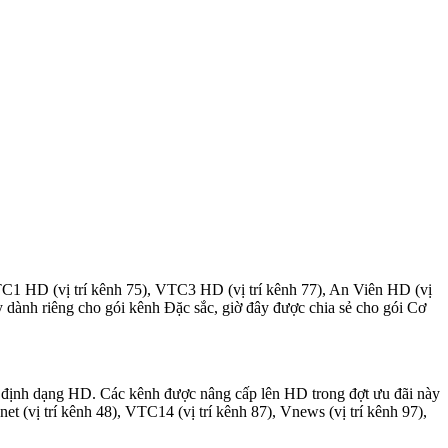
C1 HD (vị trí kênh 75), VTC3 HD (vị trí kênh 77), An Viên HD (vị
đây dành riêng cho gói kênh Đặc sắc, giờ đây được chia sẻ cho gói Cơ
n định dạng HD. Các kênh được nâng cấp lên HD trong đợt ưu đãi này
et (vị trí kênh 48), VTC14 (vị trí kênh 87), Vnews (vị trí kênh 97),