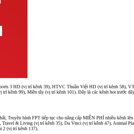
rts 3 HD (vị trí kênh 39), HTVC Thuần Việt HD (vị trí kênh 58), VT
ị trí kênh 99), Miền tây (vị trí kênh 101). Đây là các kênh hot trước 
t nhất, Truyền hình FPT tiếp tục cho nâng cấp MIỄN PHÍ nhiều kênh lê
Travel & Living (vị trí kênh 35), Da Vinci (vị trí kênh 47), Animal Plan
2 (vị trí kênh 137).