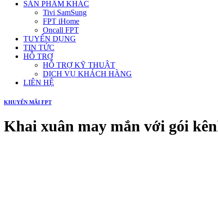
SẢN PHẨM KHÁC
Tivi SamSung
FPT iHome
Oncall FPT
TUYỂN DỤNG
TIN TỨC
HỖ TRỢ
HỖ TRỢ KỸ THUẬT
DỊCH VỤ KHÁCH HÀNG
LIÊN HỆ
KHUYẾN MÃI FPT
Khai xuân may mắn với gói kên