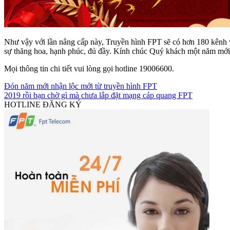
Như vậy với lần nâng cấp này, Truyền hình FPT sẽ có hơn 180 kênh với
sự thăng hoa, hạnh phúc, đủ đầy. Kính chúc Quý khách một năm mới
Mọi thông tin chi tiết vui lòng gọi hotline 19006600.
Đón năm mới nhận lộc mới từ truyền hình FPT
2019 rồi bạn chờ gì mà chưa lắp đặt mạng cáp quang FPT
HOTLINE ĐĂNG KÝ