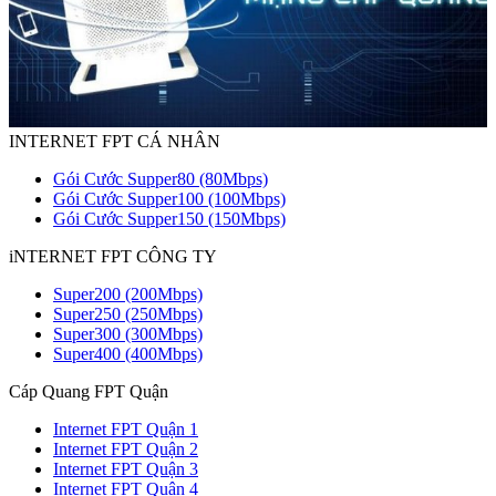
INTERNET FPT CÁ NHÂN
Gói Cước Supper80 (80Mbps)
Gói Cước Supper100 (100Mbps)
Gói Cước Supper150 (150Mbps)
iNTERNET FPT CÔNG TY
Super200 (200Mbps)
Super250 (250Mbps)
Super300 (300Mbps)
Super400 (400Mbps)
Cáp Quang FPT Quận
Internet FPT Quận 1
Internet FPT Quận 2
Internet FPT Quận 3
Internet FPT Quận 4