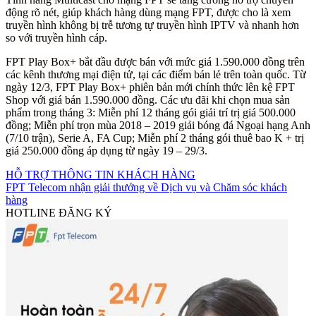
động rõ nét, giúp khách hàng dùng mạng FPT, được cho là xem
truyền hình không bị trễ tương tự truyền hình IPTV và nhanh hơn
so với truyền hình cáp.
FPT Play Box+ bắt đầu được bán với mức giá 1.590.000 đồng trên
các kênh thương mại điện tử, tại các điểm bán lẻ trên toàn quốc. Từ
ngày 12/3, FPT Play Box+ phiên bản mới chính thức lên kệ FPT
Shop với giá bán 1.590.000 đồng. Các ưu đãi khi chọn mua sản
phẩm trong tháng 3: Miễn phí 12 tháng gói giải trí trị giá 500.000
đồng; Miễn phí trọn mùa 2018 – 2019 giải bóng đá Ngoại hạng Anh
(7/10 trận), Serie A, FA Cup; Miễn phí 2 tháng gói thuê bao K + trị
giá 250.000 đồng áp dụng từ ngày 19 – 29/3.
HỖ TRỢ THÔNG TIN KHÁCH HÀNG
FPT Telecom nhận giải thưởng về Dịch vụ và Chăm sóc khách
hàng
HOTLINE ĐĂNG KÝ