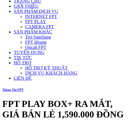
TRANG CHỦ
GIỚI THIỆU
SẢN PHẨM DỊCH VỤ
INTERNET FPT
FPT PLAY
CAMERA FPT
SẢN PHẨM KHÁC
Tivi SamSung
FPT iHome
Oncall FPT
TUYỂN DỤNG
TIN TỨC
HỖ TRỢ
HỖ TRỢ KỸ THUẬT
DỊCH VỤ KHÁCH HÀNG
LIÊN HỆ
Thông Tin FPT
FPT PLAY BOX+ RA MẮT,
GIÁ BÁN LẺ 1,590.000 ĐỒNG