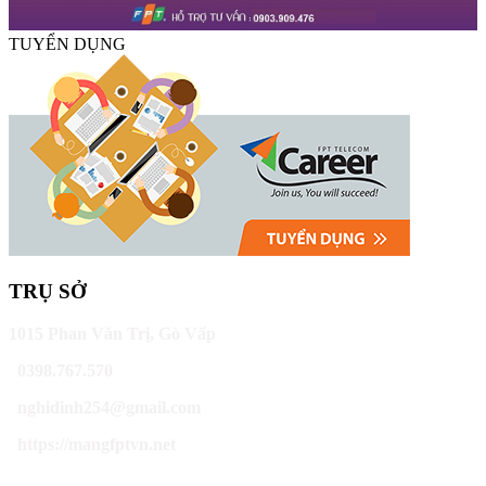
TUYỂN DỤNG
TRỤ SỞ
1015 Phan Văn Trị, Gò Vấp
0398.767.570
nghidinh254@gmail.com
https://mangfptvn.net