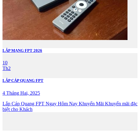
LẮP MẠNG FPT 2026
10
Th2
LẮP CÁP QUANG FPT
4 Tháng Hai, 2025
Lắp Cáp Quang FPT Ngay Hôm Nay Khuyến Mãi Khuyến mãi đặc
biệt cho Khách