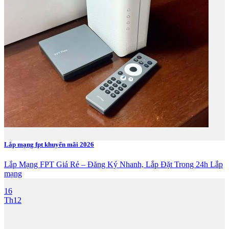
Lắp mạng fpt khuyến mãi 2026
Lắp Mạng FPT Giá Rẻ – Đăng Ký Nhanh, Lắp Đặt Trong 24h Lắp
mạng
16
Th12