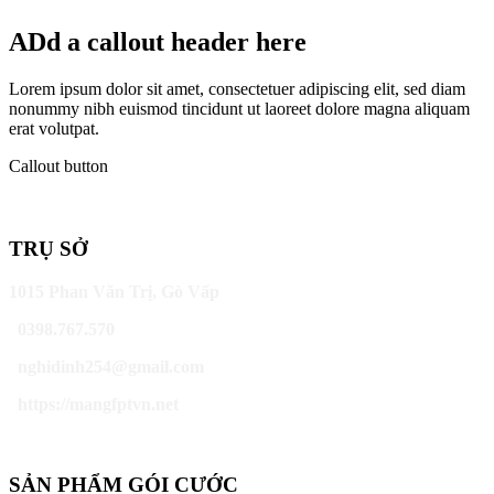
ADd a callout header here
Lorem ipsum dolor sit amet, consectetuer adipiscing elit, sed diam
nonummy nibh euismod tincidunt ut laoreet dolore magna aliquam
erat volutpat.
Callout button
TRỤ SỞ
1015 Phan Văn Trị, Gò Vấp
0398.767.570
nghidinh254@gmail.com
https://mangfptvn.net
SẢN PHẨM GÓI CƯỚC