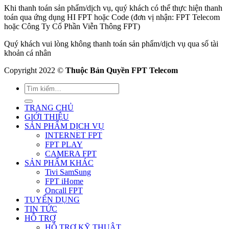
Khi thanh toán sản phẩm/dịch vụ, quý khách có thể thực hiện thanh
toán qua ứng dụng HI FPT hoặc Code (đơn vị nhận: FPT Telecom
hoặc Công Ty Cổ Phần Viễn Thông FPT)
Quý khách vui lòng không thanh toán sản phẩm/dịch vụ qua số tài
khoản cá nhân
Copyright 2022 ©
Thuộc Bản Quyền FPT Telecom
TRANG CHỦ
GIỚI THIỆU
SẢN PHẨM DỊCH VỤ
INTERNET FPT
FPT PLAY
CAMERA FPT
SẢN PHẨM KHÁC
Tivi SamSung
FPT iHome
Oncall FPT
TUYỂN DỤNG
TIN TỨC
HỖ TRỢ
HỖ TRỢ KỸ THUẬT