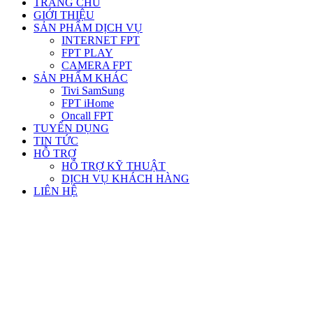
TRANG CHỦ
GIỚI THIỆU
SẢN PHẨM DỊCH VỤ
INTERNET FPT
FPT PLAY
CAMERA FPT
SẢN PHẨM KHÁC
Tivi SamSung
FPT iHome
Oncall FPT
TUYỂN DỤNG
TIN TỨC
HỖ TRỢ
HỖ TRỢ KỸ THUẬT
DỊCH VỤ KHÁCH HÀNG
LIÊN HỆ