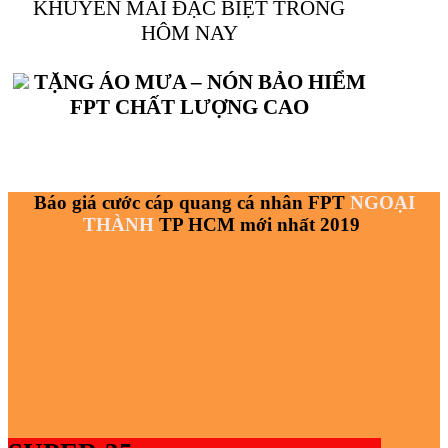
KHUYẾN MÃI ĐẶC BIỆT TRONG
HÔM NAY
TẶNG ÁO MƯA – NÓN BẢO HIỂM
FPT CHẤT LƯỢNG CAO
Báo giá cước cáp quang cá nhân FPT
NGOẠI
THÀNH
TP HCM mới nhất 2019