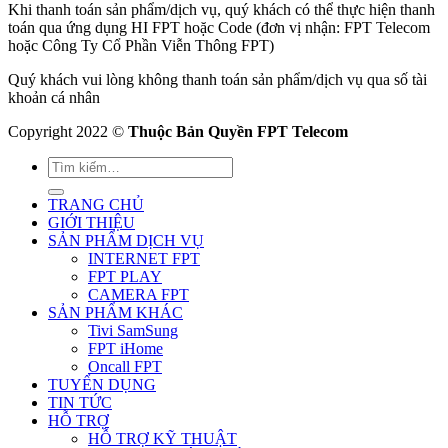
Khi thanh toán sản phẩm/dịch vụ, quý khách có thể thực hiện thanh
toán qua ứng dụng HI FPT hoặc Code (đơn vị nhận: FPT Telecom
hoặc Công Ty Cổ Phần Viễn Thông FPT)
Quý khách vui lòng không thanh toán sản phẩm/dịch vụ qua số tài
khoản cá nhân
Copyright 2022 ©
Thuộc Bản Quyền FPT Telecom
TRANG CHỦ
GIỚI THIỆU
SẢN PHẨM DỊCH VỤ
INTERNET FPT
FPT PLAY
CAMERA FPT
SẢN PHẨM KHÁC
Tivi SamSung
FPT iHome
Oncall FPT
TUYỂN DỤNG
TIN TỨC
HỖ TRỢ
HỖ TRỢ KỸ THUẬT