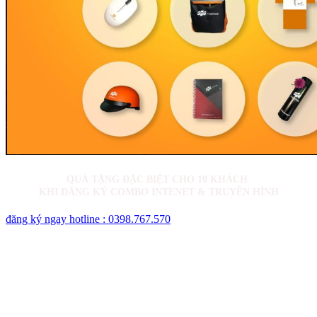
QUÀ TẶNG ĐẶC BIỆT CHO 10 KHÁCH
KHI ĐĂNG KÝ COMBO INTENET & TRUYỀN HÌNH
đăng ký ngay
hotline : 0398.767.570