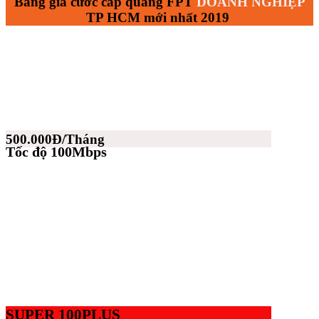
Bảng giá cước cáp quang FPT
DOANH NGHIỆP
TP HCM mới nhất 2019
500.000Đ/Tháng
Tốc độ 100Mbps
SUPER 100PLUS