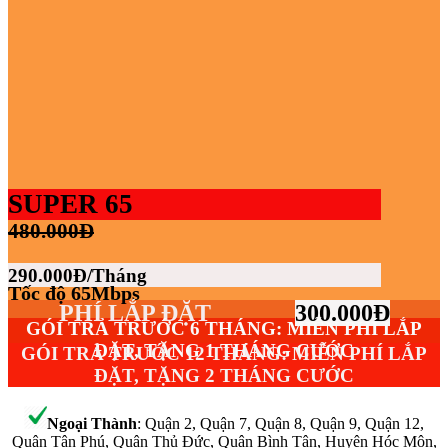
SUPER 65
480.000Đ
290.000Đ/Tháng
Tốc độ 65Mbps
PHÍ LẮP ĐẶT
300.000Đ
GÓI TRẢ TRƯỚC 6 THÁNG: MIỄN PHÍ LẮP
ĐẶT, TẶNG 1 THÁNG CƯỚC
GÓI TRẢ TRƯỚC 12 THÁNG: MIỄN PHÍ LẮP
ĐẶT, TẶNG 2 THÁNG CƯỚC
Ngoại Thành
: Quận 2, Quận 7, Quận 8, Quận 9, Quận 12,
Quận Tân Phú, Quận Thủ Đức, Quận Bình Tân, Huyện Hóc Môn,