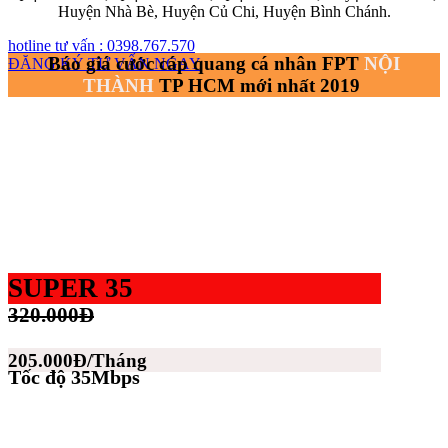
Huyện Nhà Bè, Huyện Củ Chi, Huyện Bình Chánh.
hotline tư vấn : 0398.767.570
Báo giá cước cáp quang cá nhân FPT
NỘI
ĐĂNG KÝ TƯ VẤN NGAY
THÀNH
TP HCM mới nhất 2019
SUPER 35
320.000Đ
205.000Đ/Tháng
Tốc độ 35Mbps