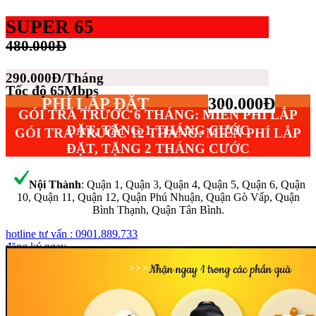
SUPER 65
480.000Đ
290.000Đ/Tháng
Tốc độ 65Mbps
PHÍ LẮP ĐẶT
300.000Đ
GÓI TRẢ TRƯỚC 6 THÁNG: MIỄN PHÍ LẮP
ĐẶT, TẶNG 1 THÁNG CƯỚC
GÓI TRẢ TRƯỚC 12 THÁNG: MIỄN PHÍ LẮP
ĐẶT, TẶNG 2 THÁNG CƯỚC
Nội Thành
: Quận 1, Quận 3, Quận 4, Quận 5, Quận 6, Quận
10, Quận 11, Quận 12, Quận Phú Nhuận, Quận Gò Vấp, Quận
Bình Thạnh, Quận Tân Bình.
hotline tư vấn : 0901.889.733
đăng ký ngay