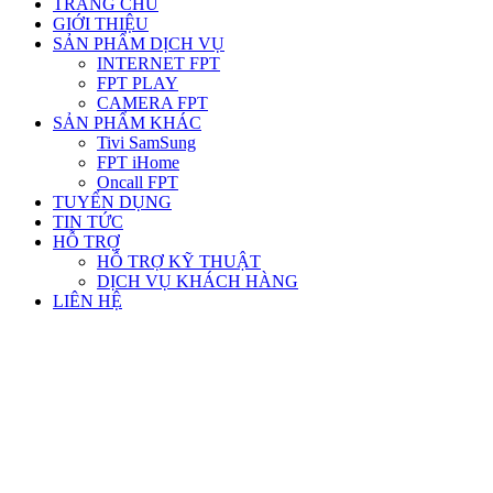
TRANG CHỦ
GIỚI THIỆU
SẢN PHẨM DỊCH VỤ
INTERNET FPT
FPT PLAY
CAMERA FPT
SẢN PHẨM KHÁC
Tivi SamSung
FPT iHome
Oncall FPT
TUYỂN DỤNG
TIN TỨC
HỖ TRỢ
HỖ TRỢ KỸ THUẬT
DỊCH VỤ KHÁCH HÀNG
LIÊN HỆ