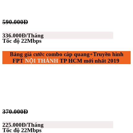
590.000Đ
336.000Đ/Tháng
Tốc độ 22Mbps
Bảng giá cước combo cáp quang+Truyền hình
FPT
NỘI THÀNH
TP HCM mới nhất 2019
370.000Đ
225.000Đ/Tháng
Tốc độ 22Mbps