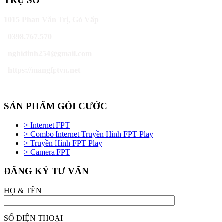
TRỤ SỞ
1015 Phan Văn Trị, Gò Vấp
0398.767.570
nghidinh254@gmail.com
https://mangfptvn.net
SẢN PHẨM GÓI CƯỚC
> Internet FPT
> Combo Internet Truyền Hình FPT Play
> Truyền Hình FPT Play
> Camera FPT
ĐĂNG KÝ TƯ VẤN
HỌ & TÊN
SỐ ĐIỆN THOẠI