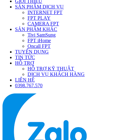
GIỚI THIỆU
SẢN PHẨM DỊCH VỤ
INTERNET FPT
FPT PLAY
CAMERA FPT
SẢN PHẨM KHÁC
Tivi SamSung
FPT iHome
Oncall FPT
TUYỂN DỤNG
TIN TỨC
HỖ TRỢ
HỖ TRỢ KỸ THUẬT
DỊCH VỤ KHÁCH HÀNG
LIÊN HỆ
0398.767.570