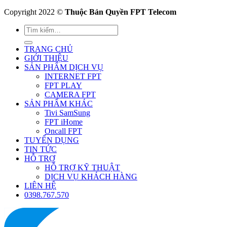
Copyright 2022 ©
Thuộc Bản Quyền FPT Telecom
TRANG CHỦ
GIỚI THIỆU
SẢN PHẨM DỊCH VỤ
INTERNET FPT
FPT PLAY
CAMERA FPT
SẢN PHẨM KHÁC
Tivi SamSung
FPT iHome
Oncall FPT
TUYỂN DỤNG
TIN TỨC
HỖ TRỢ
HỖ TRỢ KỸ THUẬT
DỊCH VỤ KHÁCH HÀNG
LIÊN HỆ
0398.767.570