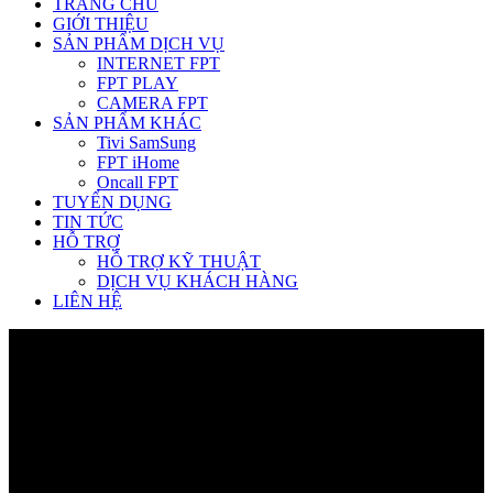
TRANG CHỦ
GIỚI THIỆU
SẢN PHẨM DỊCH VỤ
INTERNET FPT
FPT PLAY
CAMERA FPT
SẢN PHẨM KHÁC
Tivi SamSung
FPT iHome
Oncall FPT
TUYỂN DỤNG
TIN TỨC
HỖ TRỢ
HỖ TRỢ KỸ THUẬT
DỊCH VỤ KHÁCH HÀNG
LIÊN HỆ