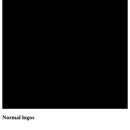
LOGO ELEMENT
Lorem ipsum dolor sit amet,
consectetuer adipiscing elit, sed
diam nonummy nibh euismod
tincidunt ut laoreet dolore magna
aliquam erat volutpat.
Normal logos