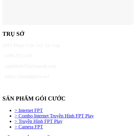
TRỤ SỞ
1015 Phan Văn Trị, Gò Vấp
0398.767.570
nghidinh254@gmail.com
https://mangfptvn.net
SẢN PHẨM GÓI CƯỚC
> Internet FPT
> Combo Internet Truyền Hình FPT Play
> Truyền Hình FPT Play
> Camera FPT