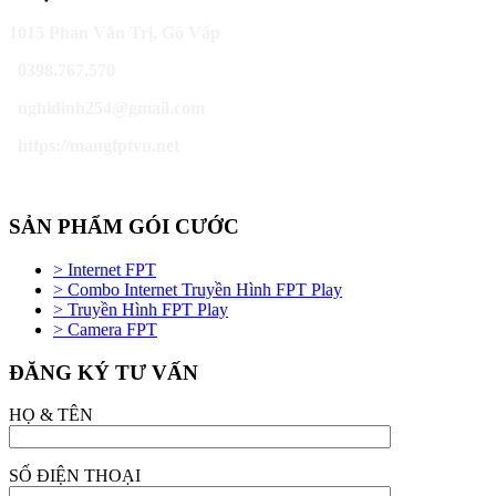
1015 Phan Văn Trị, Gò Vấp
0398.767.570
nghidinh254@gmail.com
https://mangfptvn.net
SẢN PHẨM GÓI CƯỚC
> Internet FPT
> Combo Internet Truyền Hình FPT Play
> Truyền Hình FPT Play
> Camera FPT
ĐĂNG KÝ TƯ VẤN
HỌ & TÊN
SỐ ĐIỆN THOẠI