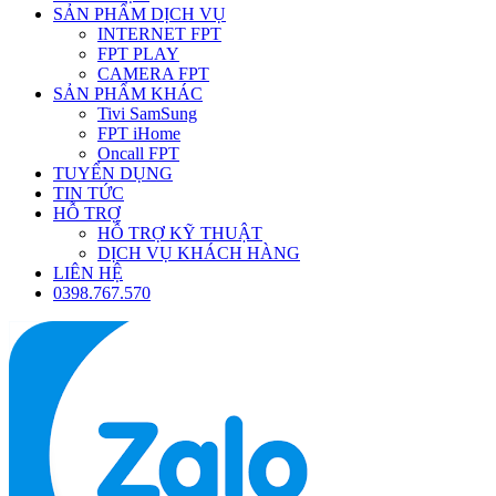
SẢN PHẨM DỊCH VỤ
INTERNET FPT
FPT PLAY
CAMERA FPT
SẢN PHẨM KHÁC
Tivi SamSung
FPT iHome
Oncall FPT
TUYỂN DỤNG
TIN TỨC
HỖ TRỢ
HỖ TRỢ KỸ THUẬT
DỊCH VỤ KHÁCH HÀNG
LIÊN HỆ
0398.767.570