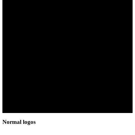
LOGO ELEMENT
Lorem ipsum dolor sit amet,
consectetuer adipiscing elit, sed
diam nonummy nibh euismod
tincidunt ut laoreet dolore magna
aliquam erat volutpat.
Normal logos