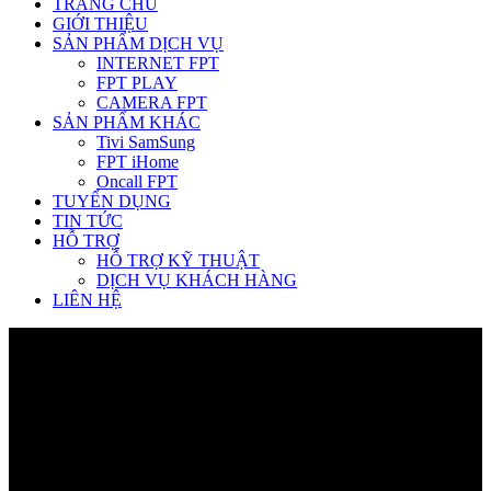
TRANG CHỦ
GIỚI THIỆU
SẢN PHẨM DỊCH VỤ
INTERNET FPT
FPT PLAY
CAMERA FPT
SẢN PHẨM KHÁC
Tivi SamSung
FPT iHome
Oncall FPT
TUYỂN DỤNG
TIN TỨC
HỖ TRỢ
HỖ TRỢ KỸ THUẬT
DỊCH VỤ KHÁCH HÀNG
LIÊN HỆ