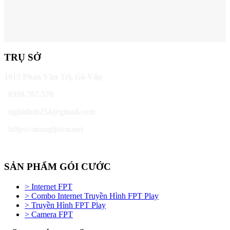
TRỤ SỞ
1015 Phan Văn Trị, Gò Vấp
0398.767.570
nghidinh254@gmail.com
https://mangfptvn.net
SẢN PHẨM GÓI CƯỚC
> Internet FPT
> Combo Internet Truyền Hình FPT Play
> Truyền Hình FPT Play
> Camera FPT