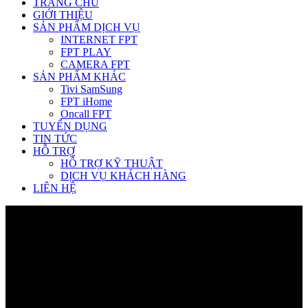
TRANG CHỦ
GIỚI THIỆU
SẢN PHẨM DỊCH VỤ
INTERNET FPT
FPT PLAY
CAMERA FPT
SẢN PHẨM KHÁC
Tivi SamSung
FPT iHome
Oncall FPT
TUYỂN DỤNG
TIN TỨC
HỖ TRỢ
HỖ TRỢ KỸ THUẬT
DỊCH VỤ KHÁCH HÀNG
LIÊN HỆ