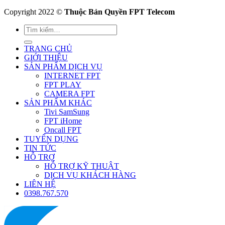
Copyright 2022 ©
Thuộc Bản Quyền FPT Telecom
TRANG CHỦ
GIỚI THIỆU
SẢN PHẨM DỊCH VỤ
INTERNET FPT
FPT PLAY
CAMERA FPT
SẢN PHẨM KHÁC
Tivi SamSung
FPT iHome
Oncall FPT
TUYỂN DỤNG
TIN TỨC
HỖ TRỢ
HỖ TRỢ KỸ THUẬT
DỊCH VỤ KHÁCH HÀNG
LIÊN HỆ
0398.767.570