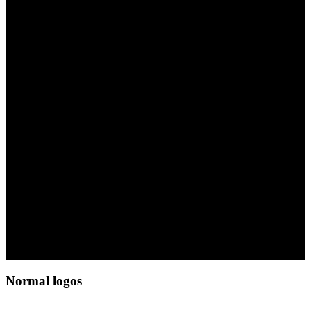
LOGO ELEMENT
Lorem ipsum dolor sit amet,
consectetuer adipiscing elit, sed
diam nonummy nibh euismod
tincidunt ut laoreet dolore magna
aliquam erat volutpat.
Normal logos