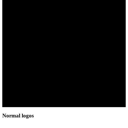
LOGO ELEMENT
Lorem ipsum dolor sit amet,
consectetuer adipiscing elit, sed
diam nonummy nibh euismod
tincidunt ut laoreet dolore magna
aliquam erat volutpat.
Normal logos