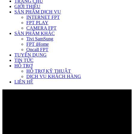
TRANG CHỦ
GIỚI THIỆU
SẢN PHẨM DỊCH VỤ
INTERNET FPT
FPT PLAY
CAMERA FPT
SẢN PHẨM KHÁC
Tivi SamSung
FPT iHome
Oncall FPT
TUYỂN DỤNG
TIN TỨC
HỖ TRỢ
HỖ TRỢ KỸ THUẬT
DỊCH VỤ KHÁCH HÀNG
LIÊN HỆ