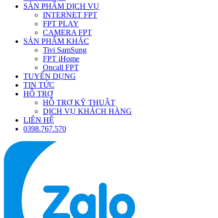
SẢN PHẨM DỊCH VỤ
INTERNET FPT
FPT PLAY
CAMERA FPT
SẢN PHẨM KHÁC
Tivi SamSung
FPT iHome
Oncall FPT
TUYỂN DỤNG
TIN TỨC
HỖ TRỢ
HỖ TRỢ KỸ THUẬT
DỊCH VỤ KHÁCH HÀNG
LIÊN HỆ
0398.767.570