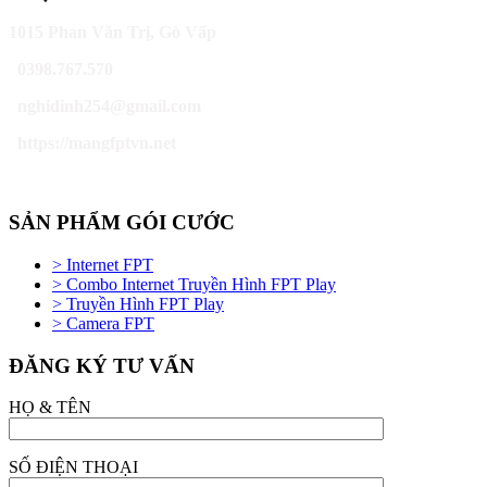
1015 Phan Văn Trị, Gò Vấp
0398.767.570
nghidinh254@gmail.com
https://mangfptvn.net
SẢN PHẨM GÓI CƯỚC
> Internet FPT
> Combo Internet Truyền Hình FPT Play
> Truyền Hình FPT Play
> Camera FPT
ĐĂNG KÝ TƯ VẤN
HỌ & TÊN
SỐ ĐIỆN THOẠI