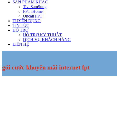
SẢN PHẨM KHÁC
Tivi SamSung
FPT iHome
Oncall FPT
TUYỂN DỤNG
TIN TỨC
HỖ TRỢ
HỖ TRỢ KỸ THUẬT
DỊCH VỤ KHÁCH HÀNG
LIÊN HỆ
gói cước khuyến mãi internet fpt