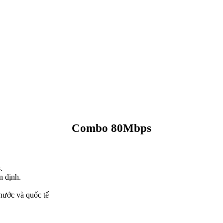
Combo 80Mbps
.
n định.
nước và quốc tế