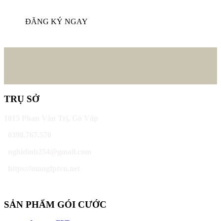
ĐĂNG KÝ NGAY
TRỤ SỞ
1015 Phan Văn Trị, Gò Vấp
0398.767.570
nghidinh254@gmail.com
https://mangfptvn.net
SẢN PHẨM GÓI CƯỚC