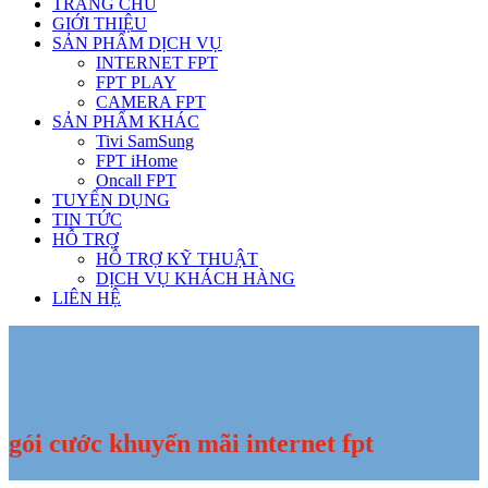
TRANG CHỦ
GIỚI THIỆU
SẢN PHẨM DỊCH VỤ
INTERNET FPT
FPT PLAY
CAMERA FPT
SẢN PHẨM KHÁC
Tivi SamSung
FPT iHome
Oncall FPT
TUYỂN DỤNG
TIN TỨC
HỖ TRỢ
HỖ TRỢ KỸ THUẬT
DỊCH VỤ KHÁCH HÀNG
LIÊN HỆ
gói cước khuyến mãi internet fpt