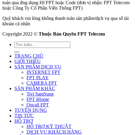
toán qua ứng dụng HI FPT hoặc Code (đơn vị nhận: FPT Telecom
hoặc Công Ty Cổ Phần Viễn Thông FPT)
Quý khách vui lòng không thanh toán sản phẩm/dịch vụ qua số tài
khoản cá nhân
Copyright 2022 ©
Thuộc Bản Quyền FPT Telecom
TRANG CHỦ
GIỚI THIỆU
SẢN PHẨM DỊCH VỤ
INTERNET FPT
FPT PLAY
CAMERA FPT
SẢN PHẨM KHÁC
Tivi SamSung
FPT iHome
Oncall FPT
TUYỂN DỤNG
TIN TỨC
HỖ TRỢ
HỖ TRỢ KỸ THUẬT
DỊCH VỤ KHÁCH HÀNG