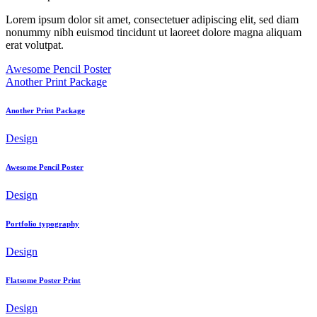
Lorem ipsum dolor sit amet, consectetuer adipiscing elit, sed diam
nonummy nibh euismod tincidunt ut laoreet dolore magna aliquam
erat volutpat.
Awesome Pencil Poster
Another Print Package
Another Print Package
Design
Awesome Pencil Poster
Design
Portfolio typography
Design
Flatsome Poster Print
Design