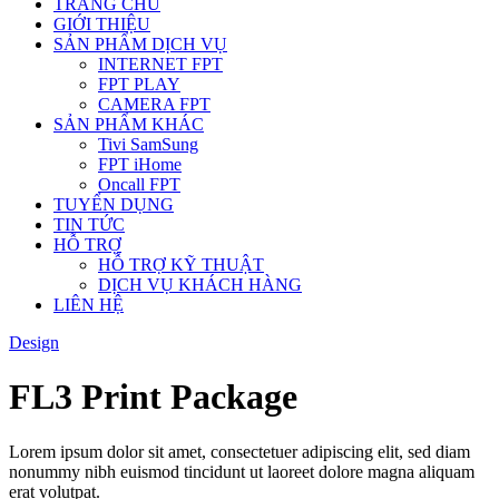
TRANG CHỦ
GIỚI THIỆU
SẢN PHẨM DỊCH VỤ
INTERNET FPT
FPT PLAY
CAMERA FPT
SẢN PHẨM KHÁC
Tivi SamSung
FPT iHome
Oncall FPT
TUYỂN DỤNG
TIN TỨC
HỖ TRỢ
HỖ TRỢ KỸ THUẬT
DỊCH VỤ KHÁCH HÀNG
LIÊN HỆ
Design
FL3 Print Package
Lorem ipsum dolor sit amet, consectetuer adipiscing elit, sed diam
nonummy nibh euismod tincidunt ut laoreet dolore magna aliquam
erat volutpat.