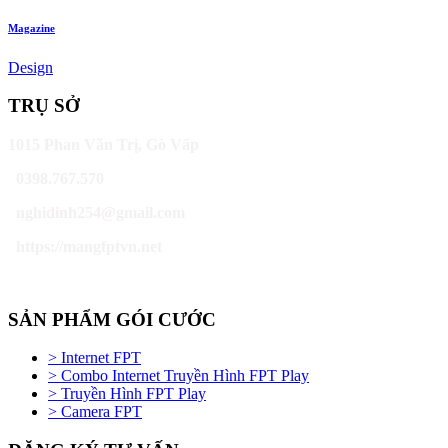
Magazine
Design
TRỤ SỞ
1015 Phan Văn Trị, Gò Vấp
0398.767.570
nghidinh254@gmail.com
https://mangfptvn.net
SẢN PHẨM GÓI CƯỚC
> Internet FPT
> Combo Internet Truyền Hình FPT Play
> Truyền Hình FPT Play
> Camera FPT