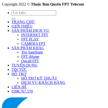
Copyright 2022 ©
Thuộc Bản Quyền FPT Telecom
TRANG CHỦ
GIỚI THIỆU
SẢN PHẨM DỊCH VỤ
INTERNET FPT
FPT PLAY
CAMERA FPT
SẢN PHẨM KHÁC
Tivi SamSung
FPT iHome
Oncall FPT
TUYỂN DỤNG
TIN TỨC
HỖ TRỢ
HỖ TRỢ KỸ THUẬT
DỊCH VỤ KHÁCH HÀNG
LIÊN HỆ
0398.767.570