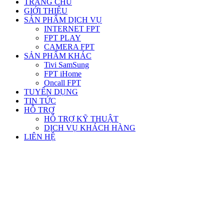
TRANG CHỦ
GIỚI THIỆU
SẢN PHẨM DỊCH VỤ
INTERNET FPT
FPT PLAY
CAMERA FPT
SẢN PHẨM KHÁC
Tivi SamSung
FPT iHome
Oncall FPT
TUYỂN DỤNG
TIN TỨC
HỖ TRỢ
HỖ TRỢ KỸ THUẬT
DỊCH VỤ KHÁCH HÀNG
LIÊN HỆ