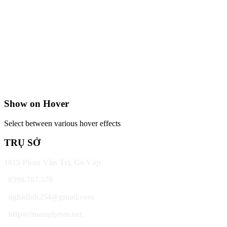
Show on Hover
Select between various hover effects
TRỤ SỞ
1015 Phan Văn Trị, Gò Vấp
0398.767.570
nghidinh254@gmail.com
https://mangfptvn.net