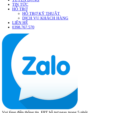
TIN TỨC
HỖ TRỢ
HỖ TRỢ KỸ THUẬT
DỊCH VỤ KHÁCH HÀNG
LIÊN HỆ
0398.767.570
Vui lòng điền thông tin, FPT hỗ trợ ngay trong 5 phút.