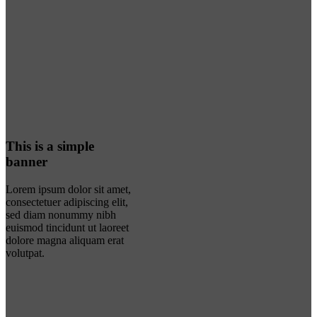
This is a simple
banner
Lorem ipsum dolor sit amet,
consectetuer adipiscing elit,
sed diam nonummy nibh
euismod tincidunt ut laoreet
dolore magna aliquam erat
volutpat.