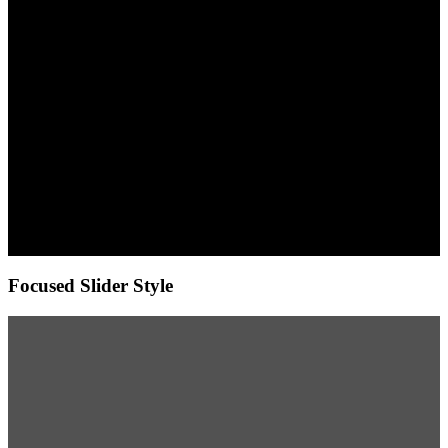
This is a simple
banner
Lorem ipsum dolor sit amet,
consectetuer adipiscing elit,
sed diam nonummy nibh
euismod tincidunt ut laoreet
dolore magna aliquam erat
volutpat.
Focused Slider Style