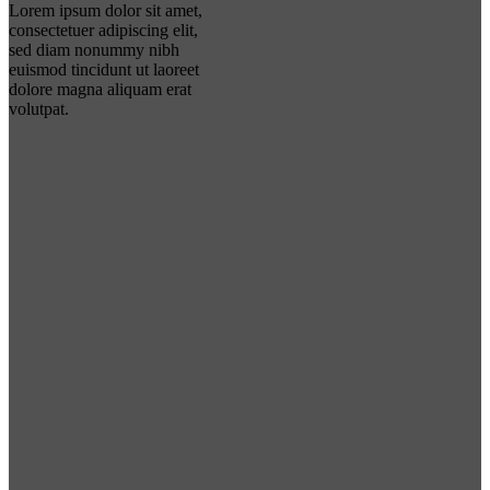
Lorem ipsum dolor sit amet,
consectetuer adipiscing elit,
sed diam nonummy nibh
euismod tincidunt ut laoreet
dolore magna aliquam erat
volutpat.