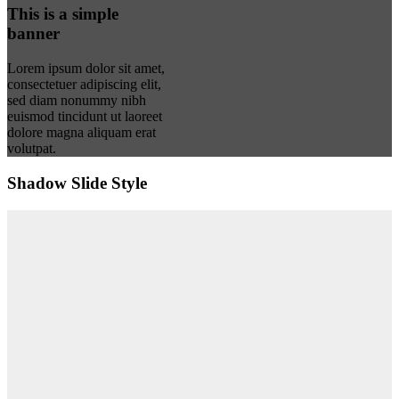
This is a simple
banner
Lorem ipsum dolor sit amet,
consectetuer adipiscing elit,
sed diam nonummy nibh
euismod tincidunt ut laoreet
dolore magna aliquam erat
volutpat.
Shadow Slide Style