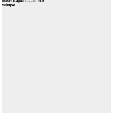
dolore magna aliquam erat
volutpat.