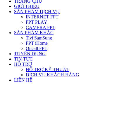
TRANG CHỦ
GIỚI THIỆU
SẢN PHẨM DỊCH VỤ
INTERNET FPT
FPT PLAY
CAMERA FPT
SẢN PHẨM KHÁC
Tivi SamSung
FPT iHome
Oncall FPT
TUYỂN DỤNG
TIN TỨC
HỖ TRỢ
HỖ TRỢ KỸ THUẬT
DỊCH VỤ KHÁCH HÀNG
LIÊN HỆ