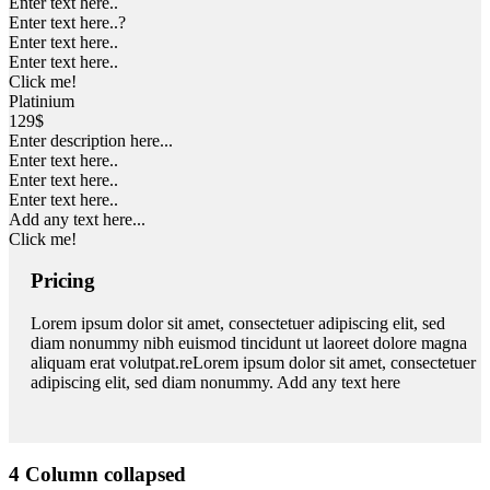
Enter text here..
Enter text here..
?
Enter text here..
Enter text here..
Click me!
Platinium
129$
Enter description here...
Enter text here..
Enter text here..
Enter text here..
Add any text here...
Click me!
Pricing
Lorem ipsum dolor sit amet, consectetuer adipiscing elit, sed
diam nonummy nibh euismod tincidunt ut laoreet dolore magna
aliquam erat volutpat.reLorem ipsum dolor sit amet, consectetuer
adipiscing elit, sed diam nonummy. Add any text here
4 Column collapsed