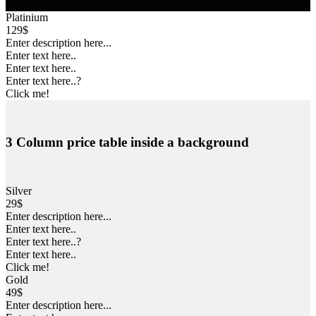
Click me!
Platinium
129$
Enter description here...
Enter text here..
Enter text here..
Enter text here..
?
Click me!
3 Column price table inside a background
Silver
29$
Enter description here...
Enter text here..
Enter text here..
?
Enter text here..
Click me!
Gold
49$
Enter description here...