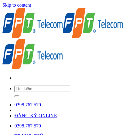
Skip to content
0398.767.570
ĐĂNG KÝ ONLINE
0398.767.570