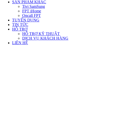
SẢN PHẨM KHÁC
Tivi SamSung
FPT iHome
Oncall FPT
TUYỂN DỤNG
TIN TỨC
HỖ TRỢ
HỖ TRỢ KỸ THUẬT
DỊCH VỤ KHÁCH HÀNG
LIÊN HỆ