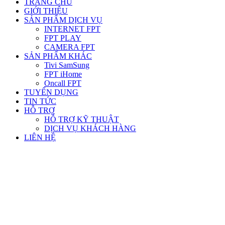
TRANG CHỦ
GIỚI THIỆU
SẢN PHẨM DỊCH VỤ
INTERNET FPT
FPT PLAY
CAMERA FPT
SẢN PHẨM KHÁC
Tivi SamSung
FPT iHome
Oncall FPT
TUYỂN DỤNG
TIN TỨC
HỖ TRỢ
HỖ TRỢ KỸ THUẬT
DỊCH VỤ KHÁCH HÀNG
LIÊN HỆ