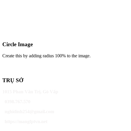
Circle Image
Create this by adding radius 100% to the image.
TRỤ SỞ
1015 Phan Văn Trị, Gò Vấp
0398.767.570
nghidinh254@gmail.com
https://mangfptvn.net