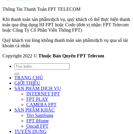
Thông Tin Thanh Toán FPT TELECOM
Khi thanh toán sản phẩm/dịch vụ, quý khách có thể thực hiện thanh
toán qua ứng dụng HI FPT hoặc Code (đơn vị nhận: FPT Telecom
hoặc Công Ty Cổ Phần Viễn Thông FPT)
Quý khách vui lòng không thanh toán sản phẩm/dịch vụ qua số tài
khoản cá nhân
Copyright 2022 ©
Thuộc Bản Quyền FPT Telecom
TRANG CHỦ
GIỚI THIỆU
SẢN PHẨM DỊCH VỤ
INTERNET FPT
FPT PLAY
CAMERA FPT
SẢN PHẨM KHÁC
Tivi SamSung
FPT iHome
Oncall FPT
TUYỂN DỤNG