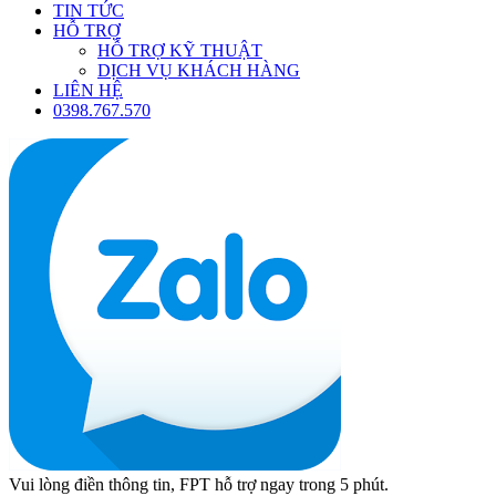
TIN TỨC
HỖ TRỢ
HỖ TRỢ KỸ THUẬT
DỊCH VỤ KHÁCH HÀNG
LIÊN HỆ
0398.767.570
Vui lòng điền thông tin, FPT hỗ trợ ngay trong 5 phút.