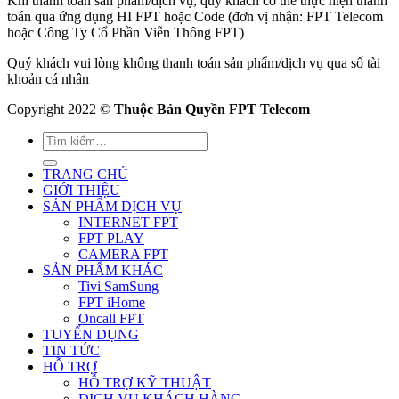
Khi thanh toán sản phẩm/dịch vụ, quý khách có thể thực hiện thanh
toán qua ứng dụng HI FPT hoặc Code (đơn vị nhận: FPT Telecom
hoặc Công Ty Cổ Phần Viễn Thông FPT)
Quý khách vui lòng không thanh toán sản phẩm/dịch vụ qua số tài
khoản cá nhân
Copyright 2022 ©
Thuộc Bản Quyền FPT Telecom
TRANG CHỦ
GIỚI THIỆU
SẢN PHẨM DỊCH VỤ
INTERNET FPT
FPT PLAY
CAMERA FPT
SẢN PHẨM KHÁC
Tivi SamSung
FPT iHome
Oncall FPT
TUYỂN DỤNG
TIN TỨC
HỖ TRỢ
HỖ TRỢ KỸ THUẬT
DỊCH VỤ KHÁCH HÀNG