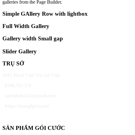
galleries from the Page Builder.
Simple GAllery Row with lightbox
Full Width Gallery
Gallery width Small gap
Slider Gallery
TRỤ SỞ
1015 Phan Văn Trị, Gò Vấp
0398.767.570
nghidinh254@gmail.com
https://mangfptvn.net
SẢN PHẨM GÓI CƯỚC