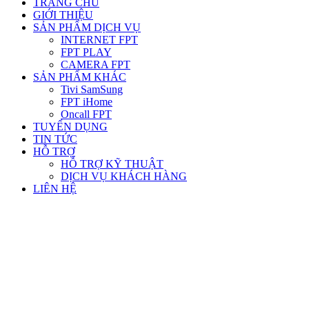
TRANG CHỦ
GIỚI THIỆU
SẢN PHẨM DỊCH VỤ
INTERNET FPT
FPT PLAY
CAMERA FPT
SẢN PHẨM KHÁC
Tivi SamSung
FPT iHome
Oncall FPT
TUYỂN DỤNG
TIN TỨC
HỖ TRỢ
HỖ TRỢ KỸ THUẬT
DỊCH VỤ KHÁCH HÀNG
LIÊN HỆ