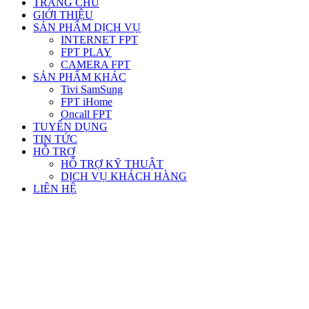
TRANG CHỦ
GIỚI THIỆU
SẢN PHẨM DỊCH VỤ
INTERNET FPT
FPT PLAY
CAMERA FPT
SẢN PHẨM KHÁC
Tivi SamSung
FPT iHome
Oncall FPT
TUYỂN DỤNG
TIN TỨC
HỖ TRỢ
HỖ TRỢ KỸ THUẬT
DỊCH VỤ KHÁCH HÀNG
LIÊN HỆ