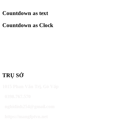
Countdown as text
Countdown as Clock
TRỤ SỞ
1015 Phan Văn Trị, Gò Vấp
0398.767.570
nghidinh254@gmail.com
https://mangfptvn.net