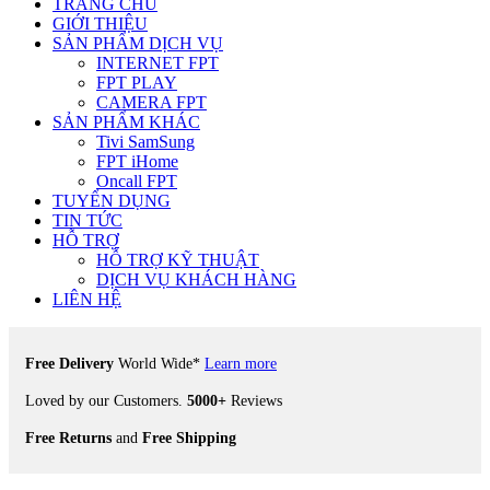
TRANG CHỦ
GIỚI THIỆU
SẢN PHẨM DỊCH VỤ
INTERNET FPT
FPT PLAY
CAMERA FPT
SẢN PHẨM KHÁC
Tivi SamSung
FPT iHome
Oncall FPT
TUYỂN DỤNG
TIN TỨC
HỖ TRỢ
HỖ TRỢ KỸ THUẬT
DỊCH VỤ KHÁCH HÀNG
LIÊN HỆ
Free Delivery
World Wide*
Learn more
Loved by our Customers.
5000+
Reviews
Free Returns
and
Free Shipping