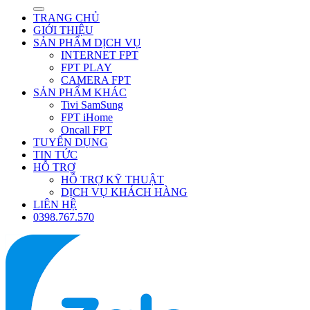
TRANG CHỦ
GIỚI THIỆU
SẢN PHẨM DỊCH VỤ
INTERNET FPT
FPT PLAY
CAMERA FPT
SẢN PHẨM KHÁC
Tivi SamSung
FPT iHome
Oncall FPT
TUYỂN DỤNG
TIN TỨC
HỖ TRỢ
HỖ TRỢ KỸ THUẬT
DỊCH VỤ KHÁCH HÀNG
LIÊN HỆ
0398.767.570