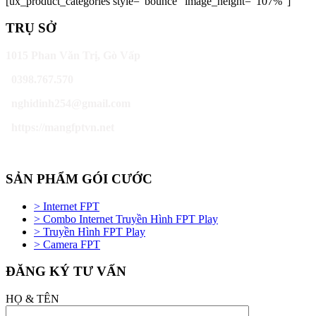
[ux_product_categories style=”bounce” image_height=”107%”]
TRỤ SỞ
1015 Phan Văn Trị, Gò Vấp
0398.767.570
nghidinh254@gmail.com
https://mangfptvn.net
SẢN PHẨM GÓI CƯỚC
> Internet FPT
> Combo Internet Truyền Hình FPT Play
> Truyền Hình FPT Play
> Camera FPT
ĐĂNG KÝ TƯ VẤN
HỌ & TÊN