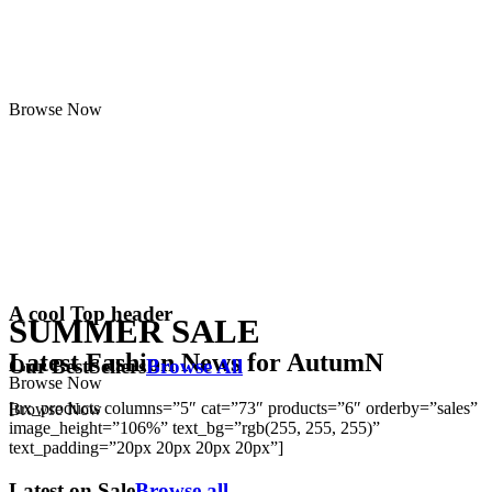
Browse Now
A cool Top header
SUMMER SALE
Latest Fashion News for AutumN
Our BestSellers
Browse All
Browse Now
[ux_products columns=”5″ cat=”73″ products=”6″ orderby=”sales”
Browse Now
image_height=”106%” text_bg=”rgb(255, 255, 255)”
text_padding=”20px 20px 20px 20px”]
Latest on Sale
Browse all