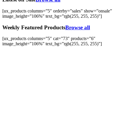
[ux_products columns=”5″ orderby=”sales” show=”onsale”
image_height=”106%” text_bg=”rgb(255, 255, 255)”]
Weekly Featured Products
Browse all
[ux_products columns=”5″ cat=”73″ products=”6″
image_height=”106%” text_bg=”rgb(255, 255, 255)”]