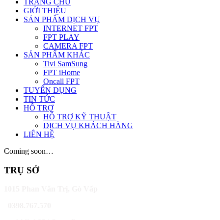
TRANG CHỦ
GIỚI THIỆU
SẢN PHẨM DỊCH VỤ
INTERNET FPT
FPT PLAY
CAMERA FPT
SẢN PHẨM KHÁC
Tivi SamSung
FPT iHome
Oncall FPT
TUYỂN DỤNG
TIN TỨC
HỖ TRỢ
HỖ TRỢ KỸ THUẬT
DỊCH VỤ KHÁCH HÀNG
LIÊN HỆ
Coming soon…
TRỤ SỞ
1015 Phan Văn Trị, Gò Vấp
0398.767.570