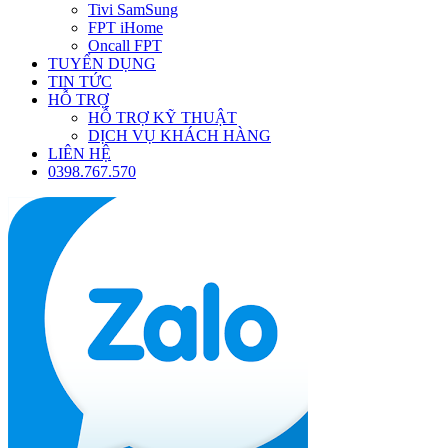
Tivi SamSung
FPT iHome
Oncall FPT
TUYỂN DỤNG
TIN TỨC
HỖ TRỢ
HỖ TRỢ KỸ THUẬT
DỊCH VỤ KHÁCH HÀNG
LIÊN HỆ
0398.767.570