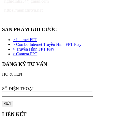
nghidinh254@gmail.com
https://mangfptvn.net
SẢN PHẨM GÓI CƯỚC
> Internet FPT
> Combo Internet Truyền Hình FPT Play
> Truyền Hình FPT Play
> Camera FPT
ĐĂNG KÝ TƯ VẤN
HỌ & TÊN
SỐ ĐIỆN THOẠI
LIÊN KẾT