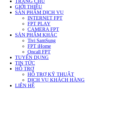
TRANG CHỦ
GIỚI THIỆU
SẢN PHẨM DỊCH VỤ
INTERNET FPT
FPT PLAY
CAMERA FPT
SẢN PHẨM KHÁC
Tivi SamSung
FPT iHome
Oncall FPT
TUYỂN DỤNG
TIN TỨC
HỖ TRỢ
HỖ TRỢ KỸ THUẬT
DỊCH VỤ KHÁCH HÀNG
LIÊN HỆ