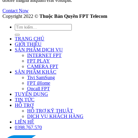
dolore magna aliquam erat volutpat.
Contact Now
Copyright 2022 ©
Thuộc Bản Quyền FPT Telecom
TRANG CHỦ
GIỚI THIỆU
SẢN PHẨM DỊCH VỤ
INTERNET FPT
FPT PLAY
CAMERA FPT
SẢN PHẨM KHÁC
Tivi SamSung
FPT iHome
Oncall FPT
TUYỂN DỤNG
TIN TỨC
HỖ TRỢ
HỖ TRỢ KỸ THUẬT
DỊCH VỤ KHÁCH HÀNG
LIÊN HỆ
0398.767.570