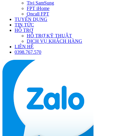
Tivi SamSung
FPT iHome
Oncall FPT
TUYỂN DỤNG
TIN TỨC
HỖ TRỢ
HỖ TRỢ KỸ THUẬT
DỊCH VỤ KHÁCH HÀNG
LIÊN HỆ
0398.767.570