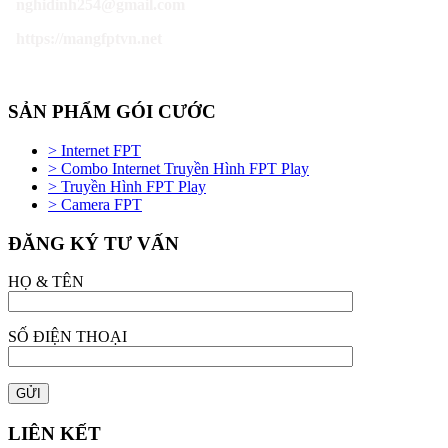
nghidinh254@gmail.com
https://mangfptvn.net
SẢN PHẨM GÓI CƯỚC
> Internet FPT
> Combo Internet Truyền Hình FPT Play
> Truyền Hình FPT Play
> Camera FPT
ĐĂNG KÝ TƯ VẤN
HỌ & TÊN
SỐ ĐIỆN THOẠI
LIÊN KẾT