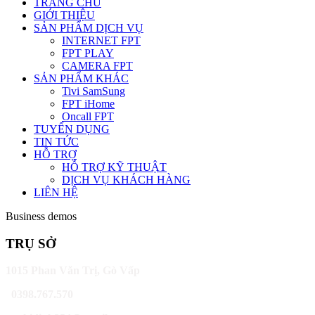
TRANG CHỦ
GIỚI THIỆU
SẢN PHẨM DỊCH VỤ
INTERNET FPT
FPT PLAY
CAMERA FPT
SẢN PHẨM KHÁC
Tivi SamSung
FPT iHome
Oncall FPT
TUYỂN DỤNG
TIN TỨC
HỖ TRỢ
HỖ TRỢ KỸ THUẬT
DỊCH VỤ KHÁCH HÀNG
LIÊN HỆ
Business demos
TRỤ SỞ
1015 Phan Văn Trị, Gò Vấp
0398.767.570