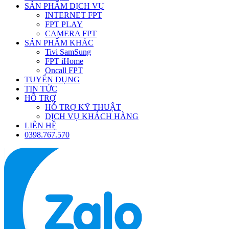
SẢN PHẨM DỊCH VỤ
INTERNET FPT
FPT PLAY
CAMERA FPT
SẢN PHẨM KHÁC
Tivi SamSung
FPT iHome
Oncall FPT
TUYỂN DỤNG
TIN TỨC
HỖ TRỢ
HỖ TRỢ KỸ THUẬT
DỊCH VỤ KHÁCH HÀNG
LIÊN HỆ
0398.767.570