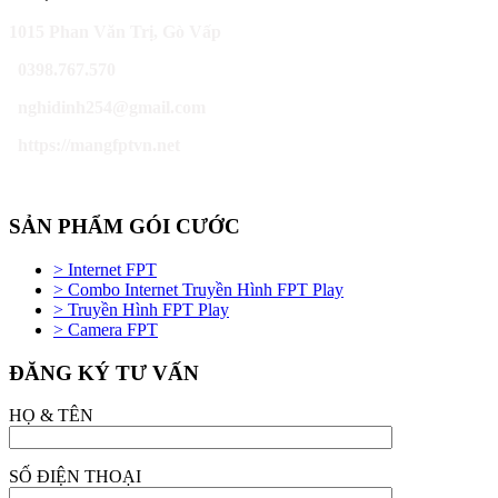
1015 Phan Văn Trị, Gò Vấp
0398.767.570
nghidinh254@gmail.com
https://mangfptvn.net
SẢN PHẨM GÓI CƯỚC
> Internet FPT
> Combo Internet Truyền Hình FPT Play
> Truyền Hình FPT Play
> Camera FPT
ĐĂNG KÝ TƯ VẤN
HỌ & TÊN
SỐ ĐIỆN THOẠI