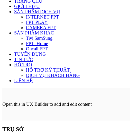
TRANG CHỦ
GIỚI THIỆU
SẢN PHẨM DỊCH VỤ
INTERNET FPT
FPT PLAY
CAMERA FPT
SẢN PHẨM KHÁC
Tivi SamSung
FPT iHome
Oncall FPT
TUYỂN DỤNG
TIN TỨC
HỖ TRỢ
HỖ TRỢ KỸ THUẬT
DỊCH VỤ KHÁCH HÀNG
LIÊN HỆ
Open this in UX Builder to add and edit content
TRỤ SỞ